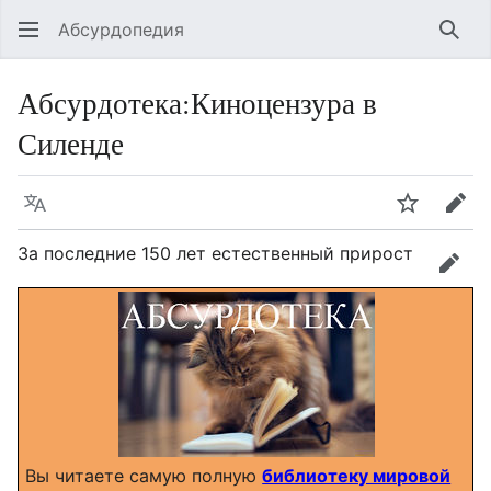
Абсурдопедия
Най
Абсурдотека
:
Киноцензура в
Силенде
Язык
Шпионит
Пра
За последние 150 лет естественный прирост
прав
Вы читаете самую полную
библиотеку мировой