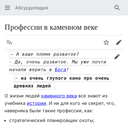
Абсурдопедия
Най
Профессии в каменном веке
Язык
Шпионит
Пра
— А ваше племя развитое?
прав
- Да, очень развитое. Мы уже почти 
начали верить в 
Бога
!
~ 
из очень глупого кино про очень 
древних людей 
О жизни людей
каменного века
все знают из
учебника
истории
. И ни для кого не секрет, что,
наверняка были такие профессии, как:
стратегический планировщик охоты;