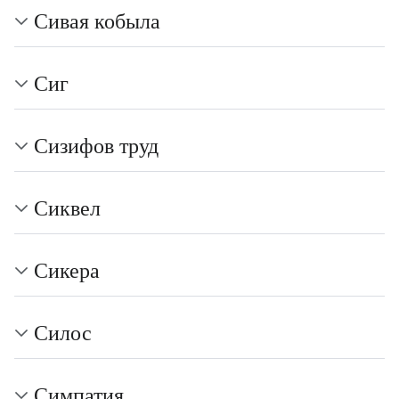
Сивая кобыла
Сиг
Сизифов труд
Сиквел
Сикера
Силос
Симпатия