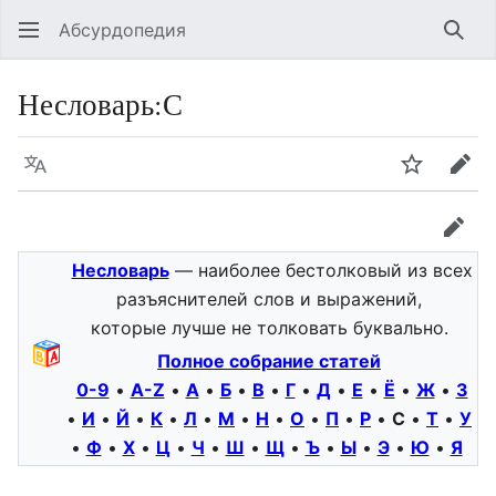
Абсурдопедия
Най
Несловарь:С
Язык
Шпионит
Пра
прав
Несловарь
— наиболее бестолковый из всех
разъяснителей слов и выражений,
которые лучше не толковать буквально.
Полное собрание статей
0-9
•
A-Z
•
А
•
Б
•
В
•
Г
•
Д
•
Е
•
Ё
•
Ж
•
З
•
И
•
Й
•
К
•
Л
•
М
•
Н
•
О
•
П
•
Р
•
С
•
Т
•
У
•
Ф
•
Х
•
Ц
•
Ч
•
Ш
•
Щ
•
Ъ
•
Ы
•
Э
•
Ю
•
Я