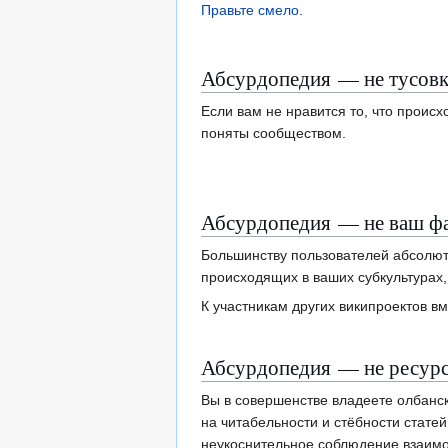
Правьте смело
.
Абсурдопедия — не тусовк
Если вам не нравится то, что происх
поняты сообществом.
Абсурдопедия — не ваш ф
Большинству пользователей абсолют
происходящих в ваших субкультурах
К участникам других википроектов вм
Абсурдопедия — не ресур
Вы в совершенстве владеете олбанс
на читабельности и стёбности стат
неукоснительное соблюдение взаим