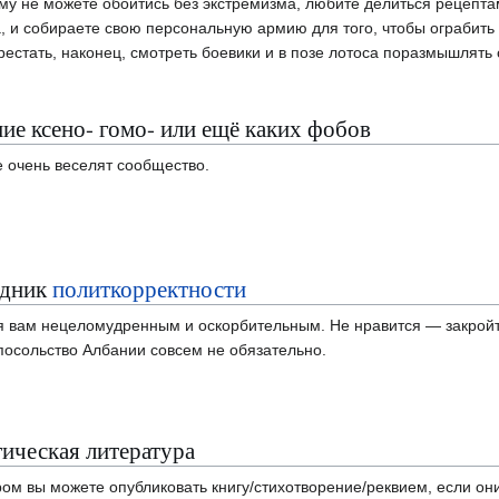
ому не можете обойтись без экстремизма, любите делиться рецепта
, и собираете свою персональную армию для того, чтобы ограбить 
естать, наконец, смотреть боевики и в позе лотоса поразмышлять 
е ксено- гомо- или ещё каких фобов
е очень веселят сообщество.
едник
политкорректности
я вам нецеломудренным и оскорбительным. Не нравится — закройт
посольство Албании совсем не обязательно.
ическая литература
ром вы можете опубликовать книгу/стихотворение/реквием, если о