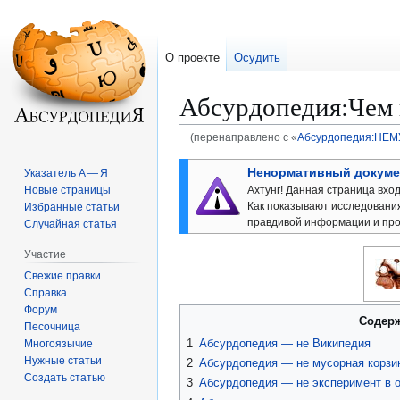
О проекте
Осудить
Абсурдопедия
:
Чем 
(перенаправлено с «
Абсурдопедия:НЕ
Перейти
Перейти
Ненормативный докуме
Указатель А — Я
к
к
Ахтунг! Данная страница вхо
Новые страницы
навигации
поиску
Как показывают исследовани
Избранные статьи
правдивой информации и пр
Случайная статья
Участие
Свежие правки
Справка
Форум
Содер
Песочница
1
Абсурдопедия — не Википедия
Многоязычие
Нужные статьи
2
Абсурдопедия — не мусорная корзи
Создать статью
3
Абсурдопедия — не эксперимент в о