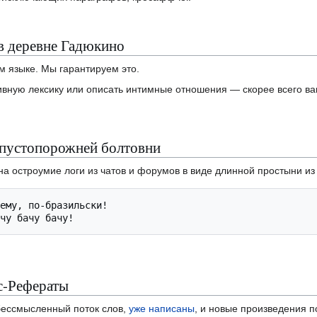
в деревне Гадюкино
м языке. Мы гарантируем это.
вную лексику или описать интимные отношения — скорее всего ва
 пустопорожней болтовни
а остроумие логи из чатов и форумов в виде длинной простыни из
ему, по-бразильски!

с-Рефераты
бессмысленный поток слов,
уже написаны
, и новые произведения п