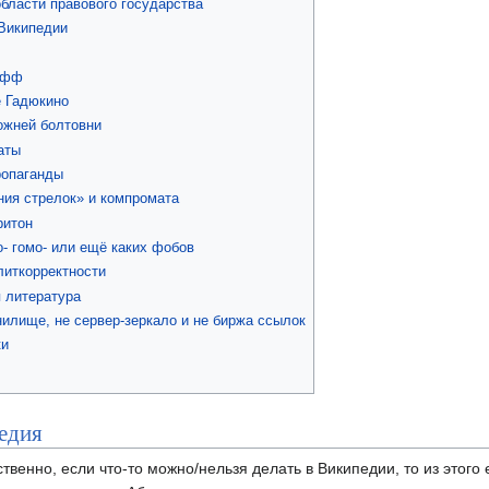
бласти правового государства
 Википедии
афф
е Гадюкино
ожней болтовни
аты
ропаганды
ния стрелок» и компромата
ритон
- гомо- или ещё каких фобов
литкорректности
 литература
илище, не сервер-зеркало и не биржа ссылок
ки
едия
ственно, если что-то можно/нельзя делать в Википедии, то из этого 