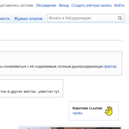
едставились системе
Обсуждение
Вклад
Создать учётную запись
Войти
П
ности
Журнал откатов
о
и
с
к
ны ознакомиться с её содержимым, полным душераздирающих
фактов
,
но в других местах, уместно тут.
Короткие ссылки
:
ЧНЯА