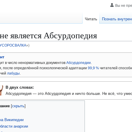
Вы не пр
Читать
Познать внутрен
не является Абсурдопедия
МУСОРОСВАЛКА
»)
нт
дит в число ненормативных документов
Абсурдопедии
.
я, после определённой психологической адаптации
99,9 %
читателей способ
очей
лабуды
.
В двух словах:
Абсурдопедия — это Абсурдопедия и ничто больше. Не всё, что умест
жание
на Википедии
бласти анархии