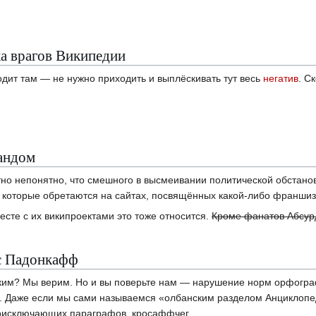
а врагов Википедии
одит там — не нужно приходить и выплёскивать тут весь
негатив
. С
андом
но непонятно, что смешного в высмеивании политической обстанов
, которые обретаются на сайтах, посвящённых какой-либо франшиз
есте с их википроектами это тоже относится.
Кроме фанатов Абсур
с Падонкафф
ким? Мы верим. Но и вы поверьте нам — нарушение норм орфогра
ей. Даже если мы сами называемся «олбанским разделом Анциклопе
оисключающих параграфов, кросаффчег.