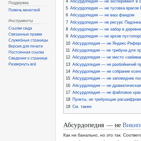
4
Абсурдопедия — не эксперимент в о
Поддержка
5
Абсурдопедия — не тусовка врагов
Помочь монеткой
6
Абсурдопедия — не ваш фандом
Инструменты
7
Абсурдопедия — не ресурс Падонк
Ссылки сюда
8
Абсурдопедия — не забор в деревн
Связанные правки
9
Абсурдопедия — не архив пустопор
Служебные страницы
10
Абсурдопедия — не Яндекс-Рефер
Версия для печати
11
Абсурдопедия — не трибуна для п
Постоянная ссылка
12
Абсурдопедия — не место «забива
Сведения о странице
13
Абсурдопедия — не разбойничий п
Развернуть всё
14
Абсурдопедия — не собрание ксено
15
Абсурдопедия — не заповедник по
16
Абсурдопедия — не драматическая
17
Абсурдопедия — не файловое хран
18
Пункты, не требующие расшифров
19
См. также
Абсурдопедия — не
Викип
Как ни банально, но это так. Соответ