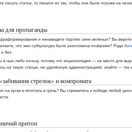
е писать статьи, то пишите их так, чтобы они были похожи на чел
а для пропаганды
ерраформирования и ненавидите партию сине-зелёных? Вы верите, 
итаете, что эмо-субкультура была уничтожена позёрами? Ради
бог
 и без.
 в чью-либо пользу, потому что энциклопедия — не место для вы
тесь на такую статью, не удалённую администрацией, знайте — так 
«забивания стрелок» и компромата
 их на куски и втоптать в грязь? Вы стремитесь к победе любой цен
есте.
йничий притон