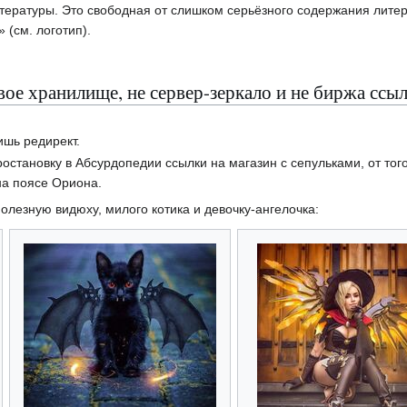
тературы. Это свободная от слишком серьёзного содержания литер
(см. логотип).
е хранилище, не сервер-зеркало и не биржа ссы
ишь редирект.
простановку в Абсурдопедии ссылки на магазин с сепульками, от то
на поясе Ориона.
олезную видюху, милого котика и девочку-ангелочка: