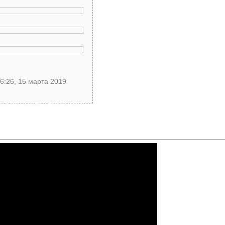
6:26, 15 марта 2019
0FC870F924BF7E087DA9D