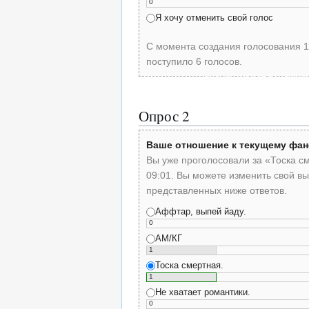
0
Я хочу отменить свой голос
С момента создания голосования 1
поступило 6 голосов.
poll-id F0812B3725A
Опрос 2
Ваше отношение к текущему фан
Вы уже проголосовали за «Тоска с
09:01. Вы можете изменить свой вы
представленных ниже ответов.
Аффтар, выпей йаду.
0
АМ/КГ
1
Тоска смертная.
1
Не хватает романтики.
0