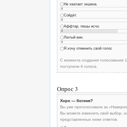
Не хватает экшена.
0
Сойдёт.
0
Аффтар, пешы исчо.
2
Лютый вин.
0
Я хочу отменить свой голос
С момента создания голосования 1
поступили 4 голоса.
poll-id 5F78310C23
Опрос 3
Хоро — богиня?
Вы уже проголосовали за «Наверно
Вы можете изменить свой выбор, н
представленных ниже ответов.