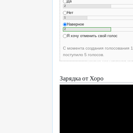
Да
2
Нет
1
Наверное
2
Я хочу отменить свой голос
С момента создания голосования 1
поступило 5 голосов.
poll-id E8155FC1FFB
Зарядка от Хоро