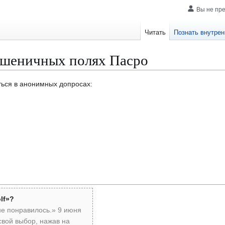
Вы не пр
Читать
Познать внутрен
пшеничных полях Пасро
ться в анонимных допросах:
lf»?
не понравилось.» 9 июня
свой выбор, нажав на