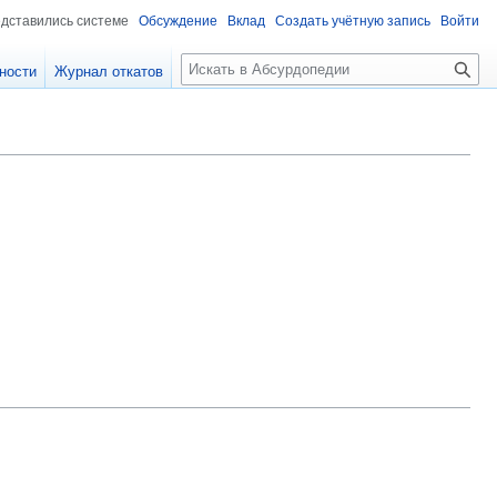
едставились системе
Обсуждение
Вклад
Создать учётную запись
Войти
П
ности
Журнал откатов
о
и
с
к