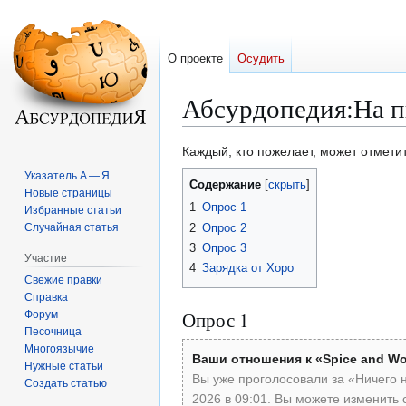
О проекте
Осудить
Абсурдопедия
:
На 
Перейти
Перейти
Каждый, кто пожелает, может отмети
к
к
Указатель А — Я
Содержание
навигации
поиску
Новые страницы
1
Опрос 1
Избранные статьи
2
Опрос 2
Случайная статья
3
Опрос 3
Участие
4
Зарядка от Хоро
Свежие правки
Справка
Опрос 1
Форум
Песочница
Многоязычие
Ваши отношения к «Spice and Wo
Нужные статьи
Вы уже проголосовали за «Ничего 
Создать статью
2026 в 09:01. Вы можете изменить 