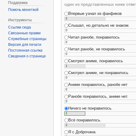
Поддержка
один из представленных ниже отве
Помочь монеткой
Впервые узнал из фанфиков
2
Инструменты
Слышал, но детально не знаком.
Ссылки сюда
0
Связанные правки
Читал ранобе, понравилось
Служебные страницы
0
Версия для печати
Читал ранобе, не понравилось
Постоянная ссылка
0
Сведения о странице
Смотрел аниме, понравилось
1
Смотрел аниме, не понравилось
0
Аниме понравилось, ранобе нет
0
Ранобе понравилось, аниме нет.
0
Ничего не понравилось.
1
Всё понравилось.
2
Я с Доброчана.