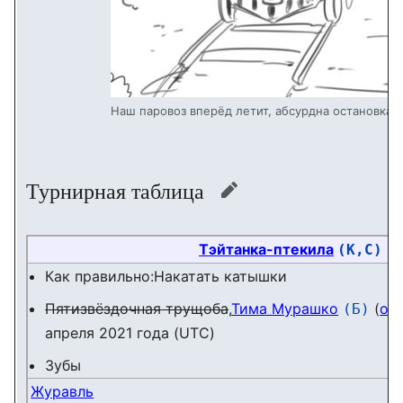
Наш паровоз вперëд летит, абсурдна остановка.
Турнирная таблица
править
Тэйтанка-птекила
(К,С)
Как правильно:Накатать катышки
Пятизвëздочная трущоба
,
Тима Мурашко
(
об
(Б)
апреля 2021 года (UTC)
Зубы
Журавль