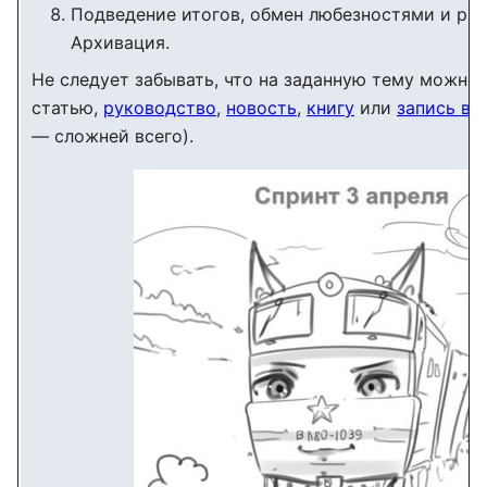
Подведение итогов, обмен любезностями и ра
Архивация.
Не следует забывать, что на заданную тему можно
статью,
руководство
,
новость
,
книгу
или
запись в 
— сложней всего).