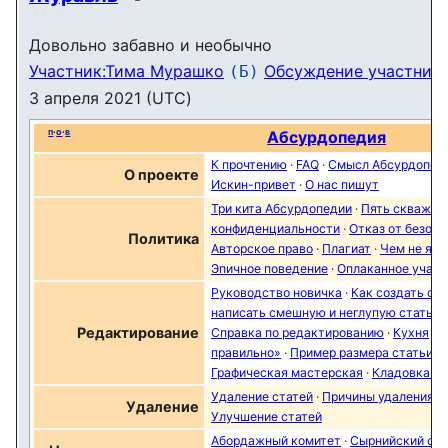
править
Довольно забавно и необычно
Участник:Тима Мурашко
Обсуждение участник
(Б)
3 апреля 2021 (UTC)
п
·
о
·
в
Абсурдопедия
К прочтению
·
FAQ
·
Смысл Абсурдопед
О проекте
Искин-привет
·
О нас пишут
Три кита Абсурдопедии
·
Пять скважин
конфиденциальности
·
Отказ от безот
Политика
Авторское право
·
Плагиат
·
Чем не яв
Эпичное поведение
·
Оплаканное участ
Руководство новичка
·
Как создать ст
написать смешную и неглупую статью
Редактирование
Справка по редактированию
·
Кухня
·
С
правильно»
·
Пример размера статьи д
Графическая мастерская
·
Кладовка вс
Удаление статей
·
Причины удаления с
Удаление
Улучшение статей
Абордажный комитет
·
Сырнийский ора