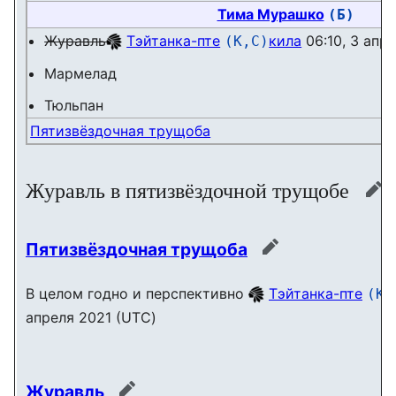
Тима Мурашко
(Б)
Журавль
Тэйтанка-пте
кила
06:10, 3 апр
(К,С)
Мармелад
Тюльпан
Пятизвëздочная трущоба
Журавль в пятизвёздочной трущобе
пра
Пятизвëздочная трущоба
править
В целом годно и перспективно
Тэйтанка-пте
(К,
апреля 2021 (UTC)
Журавль