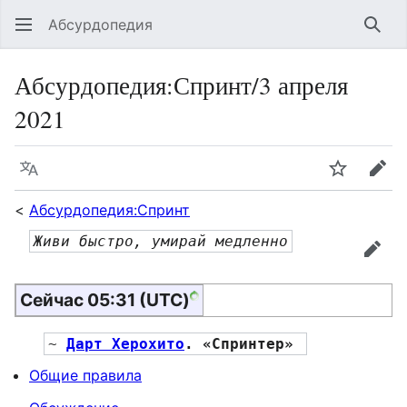
Абсурдопедия
Най
Абсурдопедия
:
Спринт/3 апреля
2021
Язык
Шпионит
Пра
<
Абсурдопедия:Спринт
Живи быстро, умирай медленно
прав
Сейчас 05:31 (UTC)
~ 
Дарт Херохито
. «Спринтер» 
Общие правила