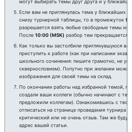
могут выбирать темы друг друга и у ближайшег
Если вам не приглянулась тема у ближайших с
снизу турнирной таблицы, то в промежуток
9:
разрешается взять любые свободные темы из 
После
10:00 (MSK)
разбор тем прекращается.
Как только вы застолбили приглянувшуюся вам
приступить к работе (как при написании экза
школьного сочинения: пишите грамотно, не ув
сквернословием). Попутно при желании можно
изображения для своей темы на склад.
По окончании работы над избранной темой, по
создали ваши коллеги (обычно начинают с тем
предложили коллегам). Ознакомившись с твор
отписаться на странице проведения турнира и
критический или не очень отзыв. Там же будут
адрес вашей статьи.