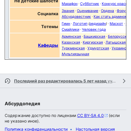
Не детские шалости
Марафон
·
Субботник
·
Конкурс красот
Звания
·
Оценивание
·
Ордена
·
Форум
·
Социалка
Абсурдовестник
·
Как стать админом
Гимн
·
Логотип
(
редизайн
)
·
Маскот
·
Ол
Тотемы
Смайлики
·
Человек года
Армянская
·
Башкирская
·
Белорусская
Казахская
·
Киргизская
·
Латышская
·
Л
Кафедры
Туркменская
·
Удмуртская
·
Украинска
Мультиязычная
Последний раз редактировалась 5 лет назад
участником
Абсурдопедия
Содержание доступно по лицензии
CC BY-SA 4.0
(если
не указано иное).
Политика конфиденциальности
Настольная версия