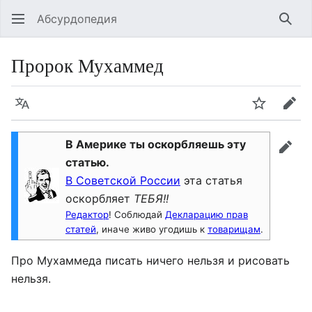
Абсурдопедия
Най
Пророк Мухаммед
Язык
Шпионит
Пра
В Америке ты оскорбляешь эту
прав
статью.
В Советской России
эта статья
оскорбляет
ТЕБЯ!!
Редактор
! Соблюдай
Декларацию прав
статей
, иначе живо угодишь к
товарищам
.
Про Мухаммеда писать ничего нельзя и рисовать
нельзя.