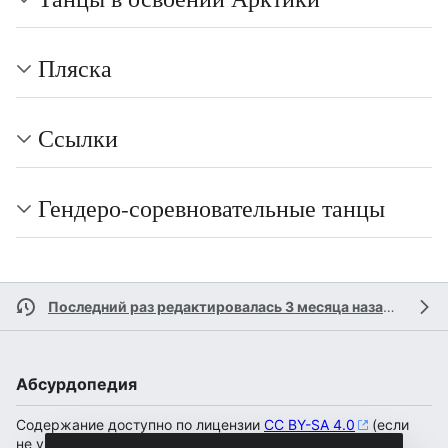
Пляска
Ссылки
Гендеро-соревновательные танцы
Последний раз редактировалась 3 месяца назад
участн
Абсурдопедия
Содержание доступно по лицензии
CC BY-SA 4.0
(если
не указано иное).