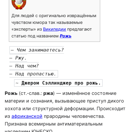
Для людей с оригинально извращённым
чувством юмора так называемые
«эксперты» из
Википедии
предлагают
статью под названием
Рожь
— Чем занимаетесь?
— Ржу.
— Над чем?
— Над пропастью.
~ 
Джером Сэллинджер про рожь.
Рожь
(ст.-слав.:
ржа
) — изменённое состояние
материи и сознания, вызывающее приступ дикого
хохота или структурной деформации. Происходит
из
африканской
прародины человечества.
Признана всемирным антиматериальным
наследием ЮНЕСКО.