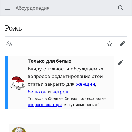
Абсурдопедия
Най
Рожь
Язык
Шпионит
Пра
Только для белых.
прав
Ввиду сложности обсуждаемых
вопросов редактирование этой
статьи закрыто для
женщин
,
бельков
и
негров
.
Только свободные белые половозрелые
спорогенераторы
могут изменять её.