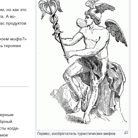
м, но как это
а. А во-
ас продуктов
роем мифа?»
сь героями
 черным
Чёрный
ты когда-
Гермес, изобретатель туристических мифов
акое