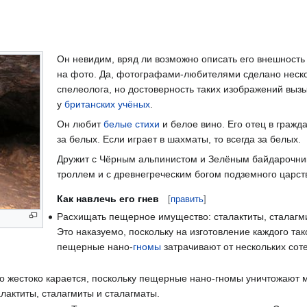
Он невидим, вряд ли возможно описать его внешность 
на фото. Да, фотографами-любителями сделано неск
спелеолога, но достоверность таких изображений выз
у
британских учёных
.
Он любит
белые стихи
и белое вино. Его отец в гражд
за белых. Если играет в шахматы, то всегда за белых.
Дружит с Чёрным альпинистом и Зелёным байдарочни
троллем и с древнегреческим богом подземного царст
Как навлечь его гнев
[
править
]
Расхищать пещерное имущество: сталактиты, сталагми
Это наказуемо, поскольку на изготовление каждого та
пещерные нано-
гномы
затрачивают от нескольких соте
то жестоко карается, поскольку пещерные нано-гномы уничтожают 
лактиты, сталагмиты и сталагматы.