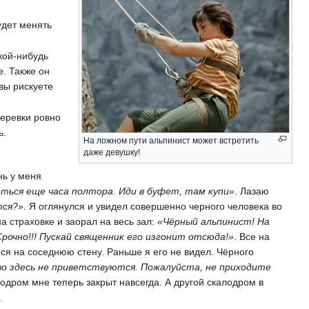
удет менять
кой-нибудь
е. Также он
 вы рискуете
веревки ровно
ь.
На ложном пути альпинист может встретить
даже девушку!
нь у меня
аться еще часа полтора. Иди в буфет, там купи»
. Лазаю
тся?»
. Я оглянулся и увидел совершенно черного человека во
а страховке и заорал на весь зал:
«Чёрный альпинист! На
очно!!! Пускай священник его изгонит отсюда!»
. Все на
ся на соседнюю стену. Раньше я его не видел. Чёрного
о здесь не приветствуются. Пожалуйста, не приходите
лодром мне теперь закрыт навсегда. А другой скалодром в
.