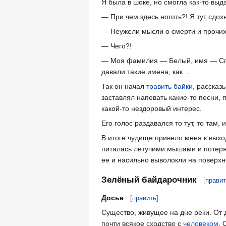
Я была в шоке, но смогла как-то выда
— При чем здесь ноготь?! Я тут сдохн
— Неужели мысли о смерти и прочих
— Чего?!
— Моя фамилия — Белый, имя — Спеле
давали такие имена, как…
Так он начал
травить байки
, расска
заставлял напевать какие-то песни, 
какой-то нездоровый интерес.
Его голос раздавался то тут, то та
В итоге чудище привело меня к выход
питалась летучими мышами и потерял
ее и насильно выволокли на поверхн
Зелёный байдарочник
[
прави
Досье
[
править
]
Существо, живущее на дне реки. От 
почти всякое сходство с
человеком
. 