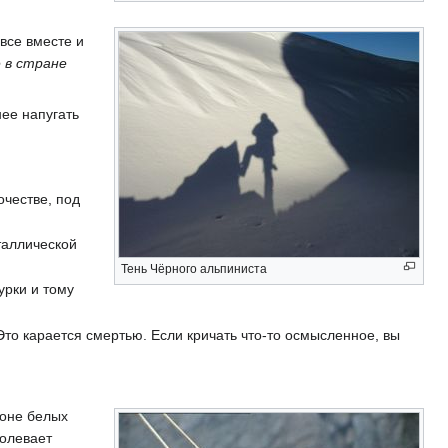
все вместе и
 в стране
нее напугать
очестве, под
таллической
Тень Чёрного альпиниста
урки и тому
Это карается смертью. Если кричать что-то осмысленное, вы
фоне белых
долевает