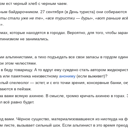
ом ест черный хлеб с черным чаем.
ым байдарочником. 27 сентября (в День туриста) они собираются 
ты стали уже не те»
,
«все туристки — дуры»
,
«вот раньше всё
е»
.
ах, которые находятся в городах. Вероятно, для того, чтобы зара
ьпинизмом не занимались.
ими альпинистами, а тихо подъедать все свои запасы в гордом один
ри этом челюстями.
 беду товарищу. А то вдруг ему суждено стать автором жидкокрис
ра или памятника неизвестному
анониму
(если выживет)?
лый спелеолог — эстет, и с его точки зрения, консервные банки, ок
аются в пейзаж.
за вами всякую ахинею. В смысле, громко кричать ахинею в горах. 
л всё равно будет.
еред вами. Чёрное существо, материализовавшееся из ниоткуда на 
лом листе, вызывает сильный шок. Если альпинист в это время прео