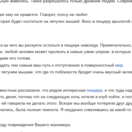
ьную живопись. Такое разрешалось только древним людям. Совр
я ему не нравится. Говорят, попсу не любит.
оторая будет охотиться на летучих мышей. Внос в пещеру крылатой 
з-за чего вы рискуете остаться в пещере навсегда. Примечательно,
м, любой человек может пролезть в самые узкие штреки, в которые
даже его голова.
радить тем самым ваш путь к отступлению в поверхностный
мир
.
летучим мышам, что где-то поблизости бродит очень вкусный чело
 местные рассказали, что рядом интересная
пещера
, и что туда на
ь денег, потому что на следующую ночь хотели в клуб пойти, и по
 я ей говорила не делать этого. Вскоре мы вообще потеряли друг дру
нчились, была полная темнота. Я неудачно схватившись за какой-то
воду повреждения Вашего маникюра.