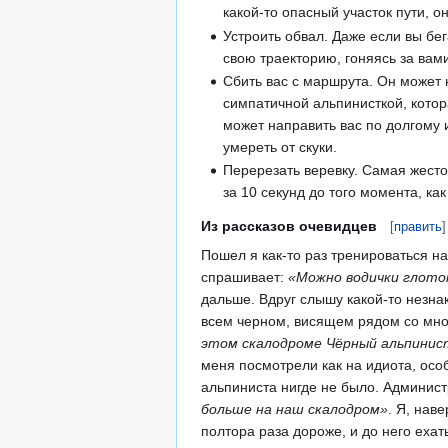
какой-то опасный участок пути, о
Устроить обвал. Даже если вы бе
свою траекторию, гоняясь за вам
Сбить вас с маршрута. Он может 
симпатичной альпинисткой, котор
может направить вас по долгому и
умереть от скуки.
Перерезать веревку. Самая жест
за 10 секунд до того момента, ка
Из рассказов очевидцев
[
править
]
Пошел я как-то раз тренироваться на
спрашивает:
«Можно водички глото
дальше. Вдруг слышу какой-то незна
всем черном, висящем рядом со мной 
этом скалодроме Чёрный альпинист
меня посмотрели как на идиота, осо
альпиниста нигде не было. Админист
больше на наш скалодром»
. Я, нав
полтора раза дороже, и до него ехат