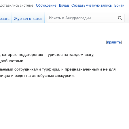
едставились системе
Обсуждение
Вклад
Создать учётную запись
Войти
П
овать
Журнал откатов
о
и
с
к
[
править
]
которые подстерегают туристов на каждом шагу,
дробностями.
ьными сотрудниками турфирм, и предназначенными не для
ницах и ездят на автобусные экскурсии.