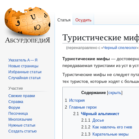
Статья
Осудить
Туристические ми
(перенаправлено с «
Черный спелеолог
»
Перейти
Перейти
Туристические мифы
— достоверна
Указатель А — Я
к
к
передаваемая туристами из уст в у
Новые страницы
навигации
поиску
Избранные статьи
Туристические мифы не следует пут
Случайная статья
тех туристов, которые ходят с больш
Участие
Содержание
Свежие правки
1
История
Справка
2
Главные герои
Форум
Песочница
2.1
Чёрный альпинист
Многоязычие
2.1.1
Досье
Нужные статьи
2.1.2
Как навлечь его гнев
Создать статью
2.1.3
Карательные меры