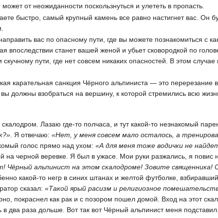
н может от неожиданности поскользнуться и улететь в пропасть.
гаете быстро, самый крупный камень все равно настигнет вас. Он б
и.
направить вас по опасному пути, где вы можете познакомиться с ка
ая впоследствии станет вашей женой и убьет сковородкой по голов
 скучному пути, где нет совсем никаких опасностей. В этом случае
окая карательная санкция Чёрного альпиниста — это перерезание 
к вы должны взобраться на вершину, к которой стремились всю жизн
 скалодром. Лазаю где-то полчаса, и тут какой-то незнакомый паре
к?»
. Я отвечаю:
«Нет, у меня совсем мало осталось, а трениров
комый голос прямо над ухом:
«А для меня тоже водички не найде
на черной веревке. Я был в ужасе. Мои руки разжались, я повис н
! Чёрный альпинист на этом скалодроме! Зовите священника! Ср
бенно какой-то негр в синих штанах и желтой футболке, взбиравший
ратор сказал:
«Такой ярый расизм и религиозное помешательств
ерно, покраснел как рак и с позором пошел домой. Вход на этот ска
ь в два раза дольше. Вот так вот Чёрный альпинист меня подставил