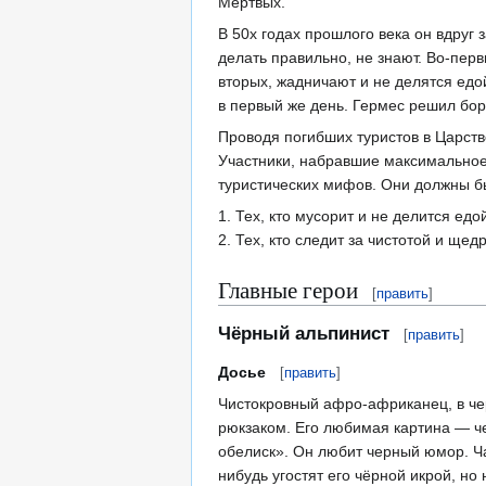
Мёртвых.
В 50х годах прошлого века он вдруг 
делать правильно, не знают. Во-перв
вторых, жадничают и не делятся едо
в первый же день. Гермес решил бор
Проводя погибших туристов в Царств
Участники, набравшие максимальное
туристических мифов. Они должны б
1. Тех, кто мусорит и не делится ед
2. Тех, кто следит за чистотой и щед
Главные герои
[
править
]
Чёрный альпинист
[
править
]
Досье
[
править
]
Чистокровный афро-африканец, в чер
рюкзаком. Его любимая картина — ч
обелиск». Он любит черный юмор. Чащ
нибудь угостят его чёрной икрой, но