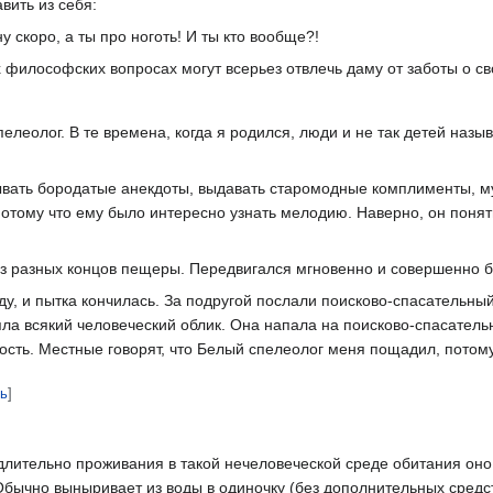
вить из себя:
у скоро, а ты про ноготь! И ты кто вообще?!
 философских вопросах могут всерьез отвлечь даму от заботы о 
олог. В те времена, когда я родился, люди и не так детей называ
зывать бородатые анекдоты, выдавать старомодные комплименты, 
потому что ему было интересно узнать мелодию. Наверно, он поняти
м, из разных концов пещеры. Передвигался мгновенно и совершенно 
у, и пытка кончилась. За подругой послали поисково-спасательный
а всякий человеческий облик. Она напала на поисково-спасательны
ость. Местные говорят, что Белый спелеолог меня пощадил, потому
ть
]
длительно проживания в такой нечеловеческой среде обитания оно
Обычно выныривает из воды в одиночку (без дополнительных средс