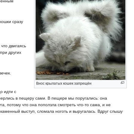
еменным
кошки сразу
 что двигаясь
 при других
вечек.
Внос крылатых кошек запрещён
до идти с
перлись в пещеру сами. В пещере мы поругались: она
га, потому что она поползла смотреть что-то сама, и не
 каменный выступ, сломала ноготь и выругалась. Вдруг слышу