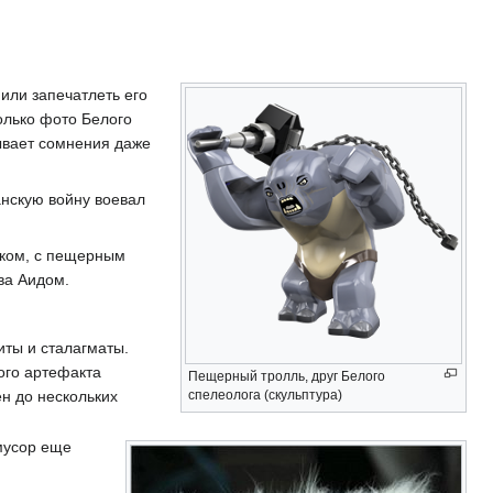
или запечатлеть его
олько фото Белого
ывает сомнения даже
анскую войну воевал
ком, с пещерным
ва Аидом.
ты и сталагматы.
кого артефакта
Пещерный тролль, друг Белого
спелеолога (скульптура)
н до нескольких
мусор еще