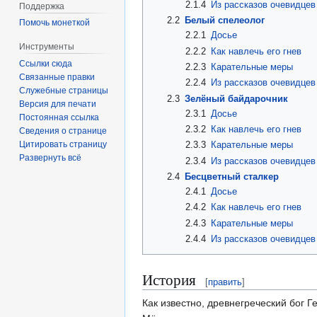
2.1.4
Из рассказов очевидцев
Поддержка
2.2
Белый спелеолог
Помочь монеткой
2.2.1
Досье
Инструменты
2.2.2
Как навлечь его гнев
Ссылки сюда
2.2.3
Карательные меры
Связанные правки
2.2.4
Из рассказов очевидцев
Служебные страницы
2.3
Зелёный байдарочник
Версия для печати
2.3.1
Досье
Постоянная ссылка
2.3.2
Как навлечь его гнев
Сведения о странице
Цитировать страницу
2.3.3
Карательные меры
Развернуть всё
2.3.4
Из рассказов очевидцев
2.4
Бесцветный сталкер
2.4.1
Досье
2.4.2
Как навлечь его гнев
2.4.3
Карательные меры
2.4.4
Из рассказов очевидцев
История
[
править
]
Как известно, древнегреческий бог 