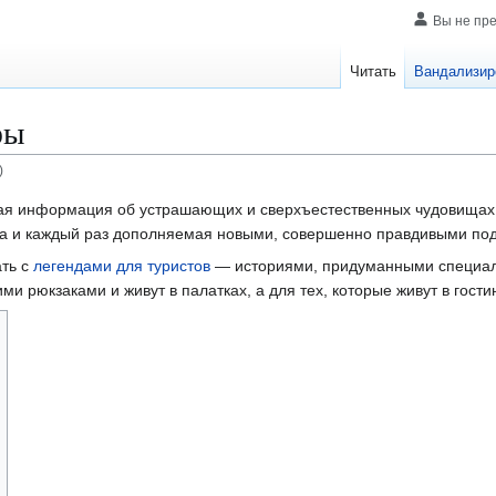
Вы не пр
Читать
Вандализир
фы
)
я информация об устрашающих и сверхъестественных чудовищах, 
ста и каждый раз дополняемая новыми, совершенно правдивыми по
ать с
легендами для туристов
— историями, придуманными специал
ими рюкзаками и живут в палатках, а для тех, которые живут в гости