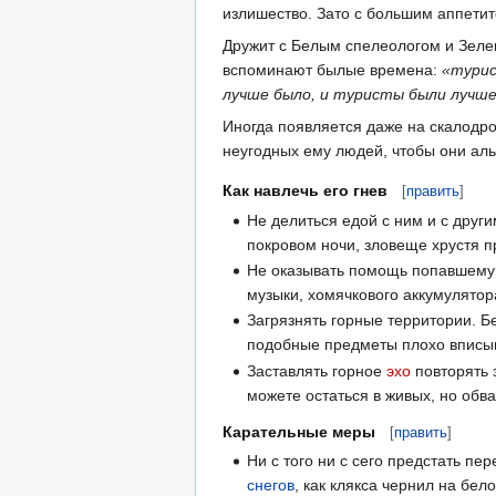
излишество. Зато с большим аппетит
Дружит с Белым спелеологом и Зелен
вспоминают былые времена:
«турис
лучше было, и туристы были лучш
Иногда появляется даже на скалодром
неугодных ему людей, чтобы они ал
Как навлечь его гнев
[
править
]
Не делиться едой с ним и с друг
покровом ночи, зловеще хрустя п
Не оказывать помощь попавшему в
музыки, хомячкового аккумулято
Загрязнять горные территории. Бе
подобные предметы плохо вписыв
Заставлять горное
эхо
повторять 
можете остаться в живых, но обва
Карательные меры
[
править
]
Ни с того ни с сего предстать п
снегов
, как клякса чернил на бе