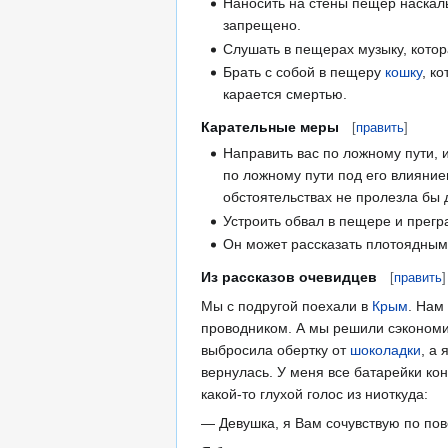
Наносить на стены пещер наскал
запрещено.
Слушать в пещерах музыку, котора
Брать с собой в пещеру
кошку
, к
карается смертью.
Карательные меры
[
править
]
Направить вас по ложному пути, и
по ложному пути под его влияние
обстоятельствах не пролезла бы 
Устроить обвал в пещере и прег
Он может рассказать плотоядным 
Из рассказов очевидцев
[
править
]
Мы с подругой поехали в
Крым
. Нам
проводником. А мы решили сэкономит
выбросила обертку от
шоколадки
, а
вернулась. У меня все батарейки ко
какой-то глухой голос из ниоткуда:
— Девушка, я Вам сочувствую по по