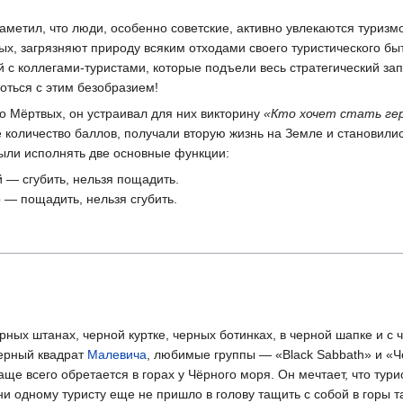
заметил, что люди, особенно советские, активно увлекаются туризмо
ых, загрязняют природу всяким отходами своего туристического быт
й с коллегами-туристами, которые подъели весь стратегический зап
оться с этим безобразием!
о Мёртвых, он устраивал для них викторину
«Кто хочет стать ге
 количество баллов, получали вторую жизнь на Земле и становили
ыли исполнять две основные функции:
ой — сгубить, нельзя пощадить.
р — пощадить, нельзя сгубить.
ных штанах, черной куртке, черных ботинках, в черной шапке и с
ерный квадрат
Малевича
, любимые группы — «Black Sabbath» и «
е всего обретается в горах у Чёрного моря. Он мечтает, что турис
 ни одному туристу еще не пришло в голову тащить с собой в горы т