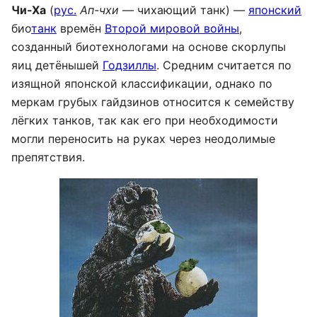
Чи-Ха
(
рус.
Ап-чхи
— чихающий танк) —
японский
био
танк
времён
Второй мировой войны
,
созданный биотехнологами на основе скорлупы
яиц детëнышей
Годзиллы
. Средним считается по
изящной японской классификации, однако по
меркам грубых гайдзинов относится к семейству
лёгких танков, так как его при необходимости
могли переносить на руках через неодолимые
препятствия.