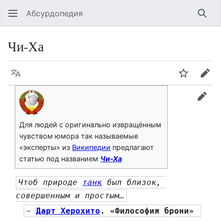
Абсурдопедия
Най
Чи-Ха
Язык
Шпионит
Пра
прав
Для людей с оригинально извращённым
чувством юмора так называемые
«эксперты» из
Википедии
предлагают
статью под названием
Чи-Ха
Чтоб природе 
танк
 был близок, 
совершенным и простым…
~ 
Дарт Херохито
. «Философия брони» 