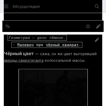
Абсурдопедия
Най
Язык
Шпионит
Пра
Геометрия — дело тёмное.
прав
~ 
Малевич
 про 
чёрный квадрат
.
Чёрный цвет
— сажа, он же цвет выгоревшей
звезды-сверхгиганта
колоссальной массы.