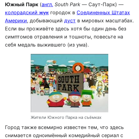
Южный Парк
(
англ.
South Park
— Саут-Парк) —
колорадский
жук
городок в
Соединенных Штатах
Америки
, добывающий
дуст
в мировых масштабах.
Если вы проживëте здесь хотя бы один день без
симптомов отравления и тошноты, повесьте на
себя медаль выжившего (из ума).
Жители Южного Парка на съёмках
Город также всемирно известен тем, что здесь
снимается одноимëнный комедийный сериал с