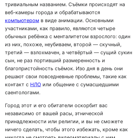
тривиальным названием. Съёмки происходят на
веб-камеры города и обрабатываются
компьютером
в виде анимации. Основными
участниками, как правило, являются четыре
обычных ребëнка с менталитетом взрослого: один
из них, похоже, неубиваем, второй — скучный,
третий — взлохмачен, а четвëртый — сущий сукин
сын, не раз портивший размеренность и
благопристойность съёмок. Изо дня в день они
решают свои повседневные проблемы, такие как
контакт с
НЛО
или общение с сумасшедшими
саентологами.
Город этот и его обитатели оскорбит вас
независимо от вашей расы, этнической
принадлежности или религии, и вы не сможете
ничего сделать, чтобы этого избежать, кроме как
никогда не смотреть видеоматериалы с ним