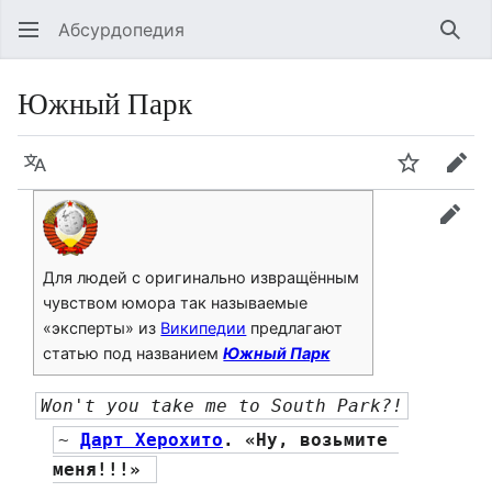
Абсурдопедия
Най
Южный Парк
Язык
Шпионит
Пра
прав
Для людей с оригинально извращённым
чувством юмора так называемые
«эксперты» из
Википедии
предлагают
статью под названием
Южный Парк
Won't you take me to South Park?!
~ 
Дарт Херохито
. «Ну, возьмите 
меня!!!» 