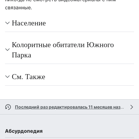
связанные.
Население
Колоритные обитатели Южного
Парка
См. Также
Последний раз редактировалась 11 месяцев назад
учас
Абсурдопедия