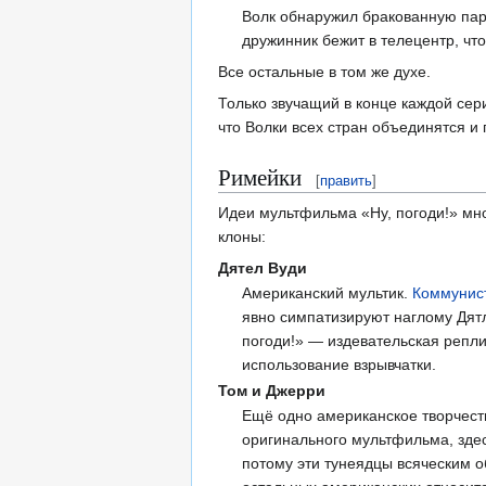
Волк обнаружил бракованную пар
дружинник бежит в телецентр, что
Все остальные в том же духе.
Только звучащий в конце каждой сер
что Волки всех стран объединятся и
Римейки
[
править
]
Идеи мультфильма «Ну, погоди!» мн
клоны:
Дятел Вуди
Американский мультик.
Коммунис
явно симпатизируют наглому Дят
погоди!» — издевательская репли
использование взрывчатки.
Том и Джерри
Ещё одно американское творчест
оригинального мультфильма, здес
потому эти тунеядцы всяческим о