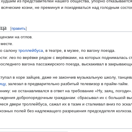
и худшим из представителей нашего общества, упорно отказывается
всяческие козни, не преминуя и поиздеваться над голодным состо
йца
[
править
]
цензии на отлов.
 месте.
по салону
троллейбуса
, в театре, в музее, по вагону поезда.
сти: лез по верёвке рядом с верёвками, на которых поднималась 
последнего вагона пассажирского поезда, выскакивал в закрывающ
ступал в хоре зайцев, даже не закончив музыкальную школу, танцев
ицу
, залезал в предварительно разбитый телевизор в прайм-тайм.
ику: не останавливался в ответ на требование «Ну, заяц, погоди»
еждения добропорядочным гражданам: сбрасывал их с большой вы
еся двери троллейбуса, сажал их в тазик и сталкивал вниз по эска
лхозных полей без надлежащего разрешения председателя колхоза