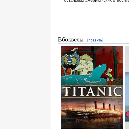
остальных американских относит
Вбоквелы
[
править
]