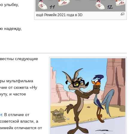
о улыбку,
ещё Ремейк 2021 года в 3D
лю надежду,
звестны следующие
торы мультфильма
ичие от сюжета «Ну
уту, и частое
т
. В отличие от
оветской власти, а
римейк отличается от