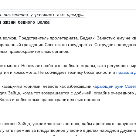
а постепенно утрачивает всю одежду…
 жизни бедного Волка
 волков. Представитель пролетариата. Бедняк. Зачастую ему не хва
преданный гражданин Советского государства. Сотрудник народных
ных правоохранительных органов.
их много. Не желает работать на благо страны, зато регулярно тыр
артии и комсомола. Не соблюдает технику безопасности и
правила 
 казацкими корнями, невесть как избежавший
карающей руки Совет
ля Зайца, когда тот возвращается с добычей, ограбив очередного
Волка и доблестных правоохранительных органов.
авшегося Зайца, устремляется в погоню, дабы арестовать нарушите
олучить премию за плодотворное участие в делах народной дружины