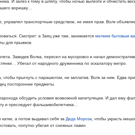
ика. И залез к тому в шляпу, чтобы ночью вылезти и обчистить вес
евшего воришку…
е, управлял транспортным средством, не имея прав. Волк объявля
оваться. Смотрит: а Заяц уже там, занимается
мелким бытовым в
сты для прыжков.
илета. Завидев Волка, пересел на мусоровоз и начал демонстратив
стянки… Убегал от народного дружинника по эскалатору метро.
, чтобы прыгнуть с парашютом, не заплатив. Волк за ним. Едва пр
одец посторонние предметы.
 парохода обсудить условия возможной капитуляции. И дал ему ф
яхту и преследует фальшивобилетчика…
 катке, а потом выдавал себя за
Деда Мороза
, чтобы украсть мешо
естовать, попутно убегая от снежных лавин.