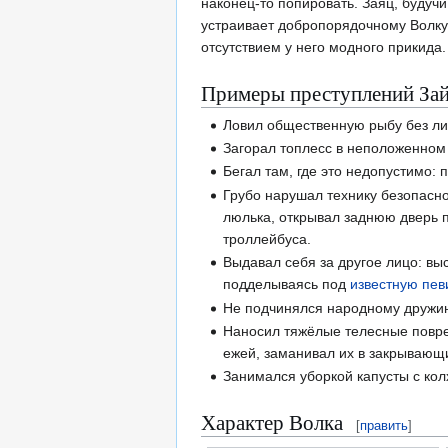
наконец-то попировать. Заяц, будуч
устраивает добропорядочному Волку 
отсутствием у него модного прикида.
Примеры преступлений За
Ловил общественную рыбу без ли
Загорал топлесс в неположенном
Бегал там, где это недопустимо: 
Грубо нарушал технику безопасно
люлька, открывал заднюю дверь 
троллейбуса.
Выдавал себя за другое лицо: вы
подделываясь под
известную пев
Не подчинялся народному дружинн
Наносил тяжёлые телесные повр
ежей, заманивал их в закрывающи
Занимался уборкой капусты с ко
Характер Волка
[
править
]