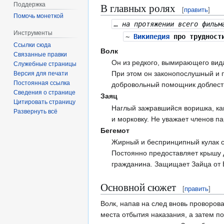
Поддержка
В главных ролях
[
править
]
Помочь монеткой
… на протяжении всего фильм
Инструменты
~
Википедия
про трудности
Ссылки сюда
Волк
Связанные правки
Он из редкого, вымирающего вида
Служебные страницы
При этом он законопослушный и 
Версия для печати
Постоянная ссылка
добровольный помощник доблест
Сведения о странице
Заяц
Цитировать страницу
Наглый зажравшийся воришка, как
Развернуть всё
и морковку. Не уважает членов п
Бегемот
Жирный и беспринципный кулак с
Постоянно предоставляет крышу д
гражданина. Защищает Зайца от 
Основной сюжет
[
править
]
Волк, напав на след вновь проворов
места отбытия наказания, а затем п