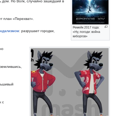
ь дом. Но Волк, случайно зашедший в
ет план «Перехват».
Ремейк 2017 года:
андализмом
: разрушает городки,
«Ну, погоди: война
киборгов»
но
иземлившись,
альшивый
к с