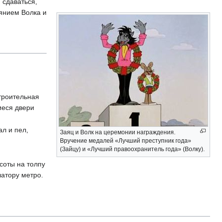
 сдаваться,
янием Волка и
строительная
иеся двери
ал и пел,
Заяц и Волк на церемонии награждения.
Вручение медалей «Лучший преступник года»
(Зайцу) и «Лучший правоохранитель года» (Волку).
.
соты на толпу
латору метро.
.