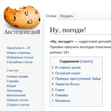
Статья
Осудить
Ну, погоди!
Перейти
Перейти
«Ну, погоди!»
— садистский детский
к
к
Призван приучить молодое поколени
Указатель А — Я
навигации
поиску
рейтинг 18+.
Новые страницы
Избранные статьи
Содержание
Случайная статья
1
В главных ролях
Участие
2
Основной сюжет
Свежие правки
3
Примеры преступлений Зайца
Справка
4
Характер Волка
Форум
5
Серии
Песочница
6
Римейки
Многоязычие
Нужные статьи
7
Вбоквелы
Создать статью