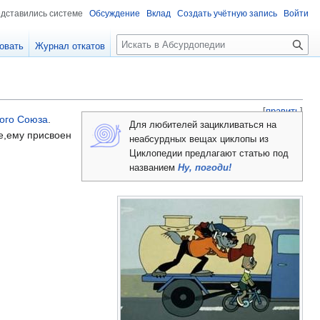
едставились системе
Обсуждение
Вклад
Создать учётную запись
Войти
П
овать
Журнал откатов
о
и
с
к
[
править
]
ого Союза
.
Для любителей зацикливаться на
е,ему присвоен
неабсурдных вещах циклопы из
Циклопедии предлагают статью под
названием
Ну, погоди!