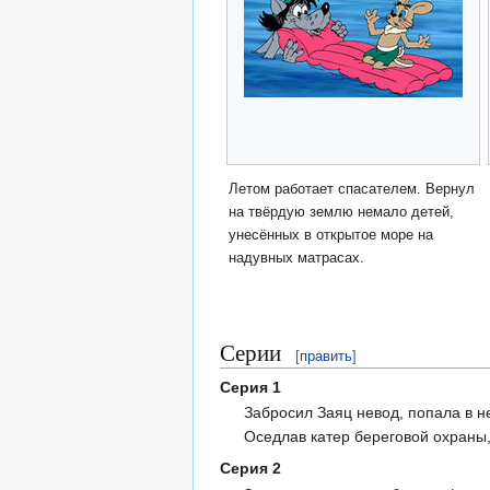
Летом работает спасателем. Вернул
на твёрдую землю немало детей,
унесённых в открытое море на
надувных матрасах.
Серии
[
править
]
Серия 1
Забросил Заяц невод, попала в н
Оседлав катер береговой охраны
Серия 2