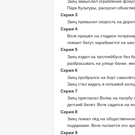
Заяц замыслил ограбление фокусн
Парк Культуры, раскусил обнагл
Серия 3
Заяц превысил скорость на дорог
Серия 4
Волк пришёл на стадион потренир
ломает батут, карабкается на ше
Серия 5
Заяц ездил на троллейбусе без б
разбрасывать на улице банки, же
Серия 6
Заяц пробрался на борт самолёта
Заяц стал кидать в питьевой кол
Серия 7
Заяц пригласил Волка на палубу
детский билет. Волк садится на 
Серия 8
Заяц ломал лёд на общественном
подарками. Волк пытается его ар
Серия 9