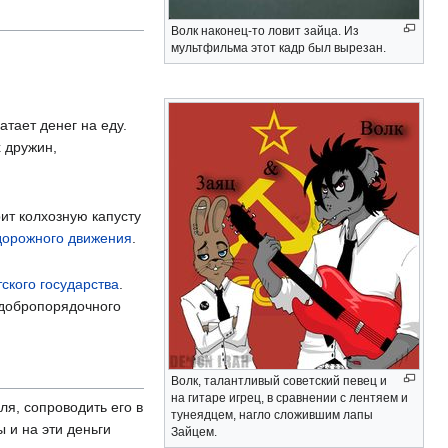
Волк наконец-то ловит зайца. Из
мультфильма этот кадр был вырезан.
тает денег на еду.
 дружин,
ит колхозную капусту
дорожного движения
.
ского государства
.
 добропорядочного
Волк, талантливый советский певец и
на гитаре игрец, в сравнении с лентяем и
ля, сопроводить его в
тунеядцем, нагло сложившим лапы
 и на эти деньги
Зайцем.