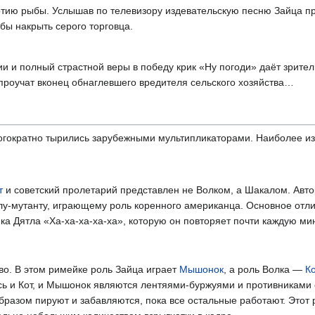
тию рыбы. Услышав по телевизору издевательскую песню Зайца пр
бы накрыть серого торговца.
ии и полный страстной веры в победу крик «Ну погоди» даёт зрите
 проучат вконец обнаглевшего вредителя сельского хозяйства…
огократно тырились зарубежными мультипликаторами. Наиболее и
т
и советский пролетарий представлен не Волком, а Шакалом. Ав
лу-мутанту, играющему роль коренного американца. Основное отл
ка Дятла «Ха-ха-ха-ха-ха», которую он повторяет почти каждую мин
во. В этом римейке роль Зайца играет
Мышонок
, а роль Волка —
Ко
ь и Кот, и Мышонок являются лентяями-буржуями и противниками с
бразом пируют и забавляются, пока все остальные работают. Этот 