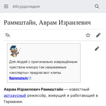
Абсурдопедия
Най
Раммштайн, Аврам Израилевич
Язык
Шпионит
Пра
прав
Для людей с оригинально извращённым
чувством юмора так называемые
«эксперты» предлагают клипы
Rammstein
Аврам Израилевич Раммштайн
— известный
артхаусный
режиссёр, живущий и работающий в
Германии.