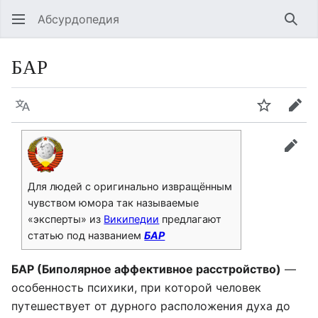
Абсурдопедия
Най
БАР
Язык
Шпионит
Пра
прав
Для людей с оригинально извращённым
чувством юмора так называемые
«эксперты» из
Википедии
предлагают
статью под названием
БАР
БАР (Биполярное аффективное расстройство)
—
особенность психики, при которой человек
путешествует от дурного расположения духа до