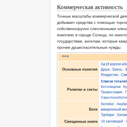
Коммерческая активность
Точные масштабы коммерческой деяте
добывает средства с помощью торг
собственноручно слепленными члена
комплекс в городе Солнца, по неко
государствам, ангелам, которые ка
прочие душеспасительные нужды.
п
·
о
·
в
Ад
(
9 кругов ад
Основные понятия
Душа
·
Ересь
·
З
Рождество
·
Свя
Список тотали
Котолицизм
·
Ку
Религии и секты
Православие
·
Скрытнохоботн
Антибог
·
Ануби
Боги
макаронный мо
Турбаре
·
Халам
10 заповедей
·
Священные книги