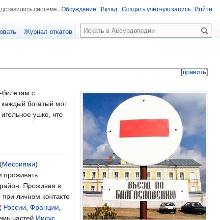
едставились системе
Обсуждение
Вклад
Создать учётную запись
Войти
П
овать
Журнал откатов
о
и
с
к
[
править
]
-билетам с
ы каждый богатый мог
 игольное ушко, что
(
Мессиями
).
и проживать
орайон. Проживая в
 при личном контакте
,
России
,
Франции
,
емь частей
Иисус