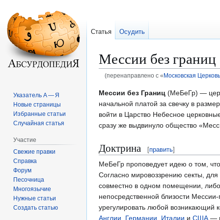
Статья
Осудить
Мессии без границ
(перенаправлено с «
Московская Церков
Перейти
Перейти
Мессии без Границ
(МеБеГр) — церк
Указатель А — Я
к
к
начальной платой за свечку в размер
Новые страницы
навигации
поиску
войти в Царство Небесное церковные
Избранные статьи
Случайная статья
сразу же выдвинуло общество «Месс
Участие
Доктрина
[
править
]
Свежие правки
Справка
МеБеГр проповедует идею о том, чт
Форум
Согласно мировоззрению секты, для
Песочница
совместно в одном помещении, либо 
Многоязычие
непосредственной близости Мессии-п
Нужные статьи
урегулировать любой возникающий к
Создать статью
Англии
,
Германии
,
Италии
и
США
— в