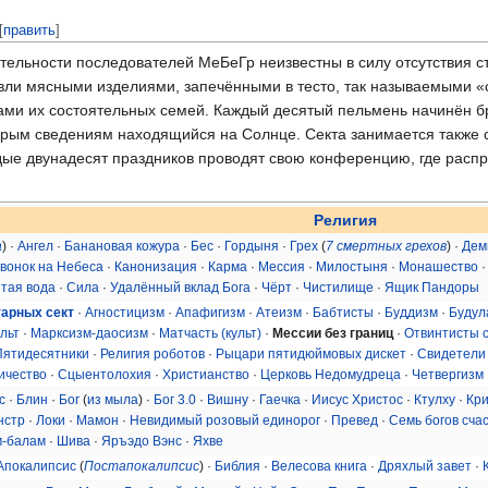
[
править
]
льности последователей МеБеГр неизвестны в силу отсутствия ста
овли мясными изделиями, запечёнными в тесто, так называемыми
ми их состоятельных семей. Каждый десятый пельмень начинён б
торым сведениям находящийся на Солнце. Секта занимается также 
ждые двунадесят праздников проводят свою конференцию, где расп
Религия
а
) ·
Ангел
·
Банановая кожура
·
Бес
·
Гордыня
·
Грех
(
7 смертных грехов
) ·
Дем
вонок на Небеса
·
Канонизация
·
Карма
·
Мессия
·
Милостыня
·
Монашество
тая вода
·
Сила
·
Удалённый вклад Бога
·
Чёрт
·
Чистилище
·
Ящик Пандоры
тарных сект
·
Агностицизм
·
Апафигизм
·
Атеизм
·
Бабтисты
·
Буддизм
·
Будул
льт
·
Марксизм-даосизм
·
Матчасть (культ)
·
Мессии без границ
·
Отвинтисты 
Пятидесятники
·
Религия роботов
·
Рыцари пятидюймовых дискет
·
Свидетели
ичество
·
Сцыентолохия
·
Христианство
·
Церковь Недомудреца
·
Четвергизм
с
·
Блин
·
Бог
(
из мыла
) ·
Бог 3.0
·
Вишну
·
Гаечка
·
Иисус Христос
·
Ктулху
·
Кр
нстр
·
Локи
·
Мамон
·
Невидимый розовый единорог
·
Превед
·
Семь богов сча
-балам
·
Шива
·
Яръэдо Вэнс
·
Яхве
Апокалипсис
(
Постапокалипсис
) ·
Библия
·
Велесова книга
·
Дряхлый завет
·