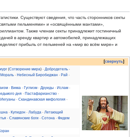
тистики. Существуют сведения, что часть сторонников секты
 «святыми пельменями» и «освящёнными мантами»,
риллиантом. Также членам секты принадлежит гостиничный
сдачей в аренду квартир и автомобилей, принадлежащих
ределяют прибыль от пельменей на «мир во всём мире» и
свернуть
иург
(
Сотворение мира
) ·
Добродетель
·
·
Мораль
·
Небесный Биробиджан
·
Рай
·
аизм
·
Викка
·
Гуглизм
·
Друиды
·
Ислам
·
седьмого дня
·
Пастафарианство
·
 Иегуаны
·
Скандинавская мифология
·
ишна
·
Купидон
·
Лабуда
·
Летающий
стья
·
Славянские боги
·
Сотона
·
Фидем
Коран