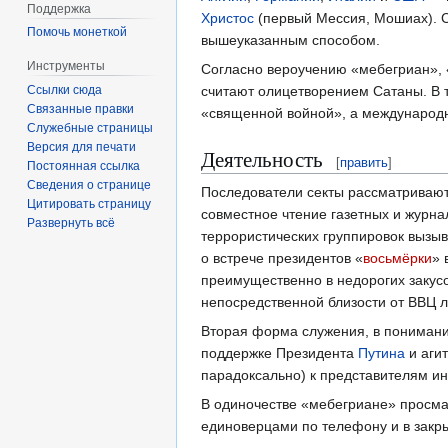
Поддержка
Христос
(первый Мессия, Мошиах). С
Помочь монеткой
вышеуказанным способом.
Инструменты
Согласно вероучению «мебегриан», 
считают олицетворением Сатаны. В 
Ссылки сюда
Связанные правки
«священной войной», а международн
Служебные страницы
Версия для печати
Деятельность
[
править
]
Постоянная ссылка
Сведения о странице
Последователи секты рассматривают
Цитировать страницу
совместное чтение газетных и журна
Развернуть всё
террористических группировок вызы
о встрече президентов «
восьмёрки
» 
преимущественно в недорогих закусо
непосредственной близости от ВВЦ л
Вторая форма служения, в понимании
поддержке Президента
Путина
и агит
парадоксально) к представителям ин
В одиночестве «мебегриане» просма
единоверцами по телефону и в закр