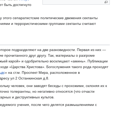
т быть достигнуто
этого сепаратистские политические движения сектанты
иями и террористическими группами сектанты считают
торое подразделяют на две разновидности. Первая из них —
 прочитанного друг другу. Так, материалы о разгроме
жьей карой» и одобрительно восклицают «аминь». Публикации
ходе «Царства Христова». Богослужения такого рода проходят
ьдс
» на ст.м. Проспект Мира, расположенное в
ресу ул 2 Останкинская д.8.
ольку человек, они заводят беседы с прохожими, склоняя их к
точно толерантны, но негативно относятся (что отчасти
арных и деструктивных культов.
ведуемого учения, после чего делятся размышлениями с