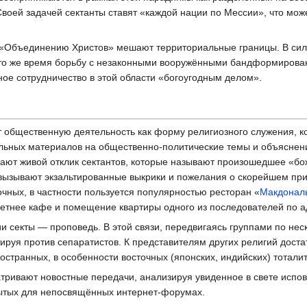
воей задачей сектанты ставят «каждой нации по Мессии», что може
«Объединению Христов» мешают территориальные границы. В силу 
то же время борьбу с незаконными вооружёнными бандформирован
ое сотрудничество в этой области «богоугодным делом».
 общественную деятельность как форму религиозного служения, ко
льных материалов на общественно-политические темы и объяснение
вают живой отклик сектантов, которые называют произошедшее «бо
вызывают экзальтированные выкрики и пожелания о скорейшем при
чных, в частности пользуется популярностью ресторан «
Макдонал
етнее кафе и помещение квартиры одного из последователей по ад
 секты — проповедь. В этой связи, передвигаясь группами по неск
ируя против сепаратистов. К представителям других религий доста
остранных, в особенности восточных (японских, индийских) тоталит
тривают новостные передачи, анализируя увиденное в свете испо
ытых для непосвящённых интернет-форумах.