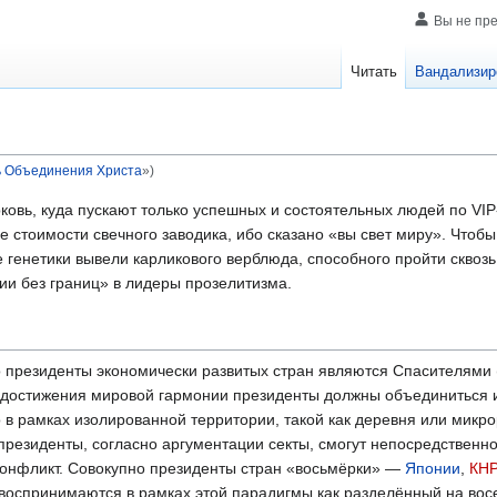
Вы не пр
Читать
Вандализир
ь Объединения Христа
»)
овь, куда пускают только успешных и состоятельных людей по VIP
е стоимости свечного заводика, ибо сказано «вы свет миру». Чтоб
 генетики вывели карликового верблюда, способного пройти сквозь
ии без границ» в лидеры прозелитизма.
о президенты экономически развитых стран являются Спасителями 
 достижения мировой гармонии президенты должны объединиться 
в рамках изолированной территории, такой как деревня или микр
резиденты, согласно аргументации секты, смогут непосредственно
онфликт. Совокупно президенты стран «восьмёрки» —
Японии
,
КНР
оспринимаются в рамках этой парадигмы как разделённый на вос