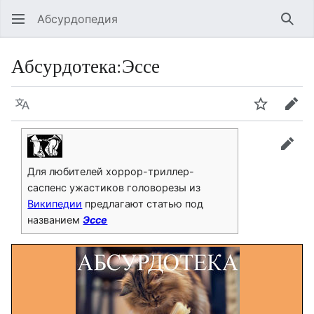
Абсурдопедия
Най
Абсурдотека
:
Эссе
Язык
Шпионит
Пра
прав
Для любителей хоррор-триллер-
саспенс ужастиков головорезы из
Википедии
предлагают статью под
названием
Эссе