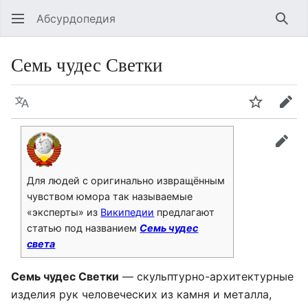
Абсурдопедия
Най
Семь чудес Светки
Язык
Шпионит
Пра
прав
Для людей с оригинально извращённым
чувством юмора так называемые
«эксперты» из
Википедии
предлагают
статью под названием
Семь чудес
света
Семь чудес Светки
— скульптурно-архитектурные
изделия рук человеческих из камня и металла,