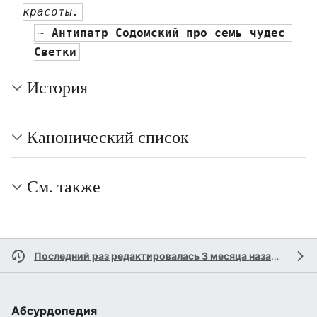
красоты.
~ 
Антипатр Содомский про семь чудес 
Светки
История
Канонический список
См. также
Последний раз редактировалась 3 месяца назад
участн
Абсурдопедия