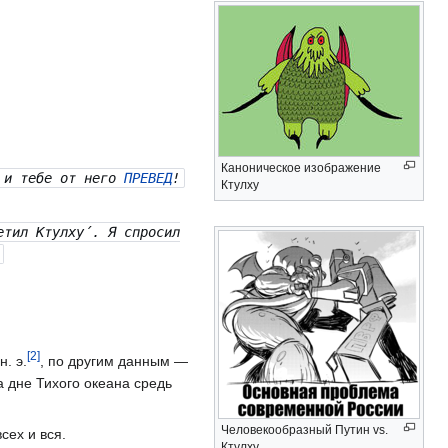
Каноническое изображение
, и тебе от него
ПРЕВЕД
!
Ктулху
етил Ктулху́. Я спросил
[
2
]
н. э.
, по другим данным —
 дне Тихого океана средь
Человекообразный Путин vs.
сех и вся.
Ктулху