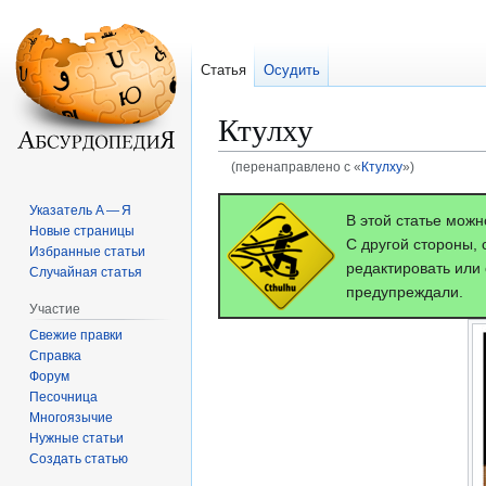
Статья
Осудить
Ктулху
(перенаправлено с «
Ктулxу
»)
Перейти
Перейти
Указатель А — Я
В этой статье можн
к
к
Новые страницы
С другой стороны, 
навигации
поиску
Избранные статьи
редактировать или 
Случайная статья
предупреждали.
Участие
Свежие правки
Справка
Форум
Песочница
Многоязычие
Нужные статьи
Создать статью