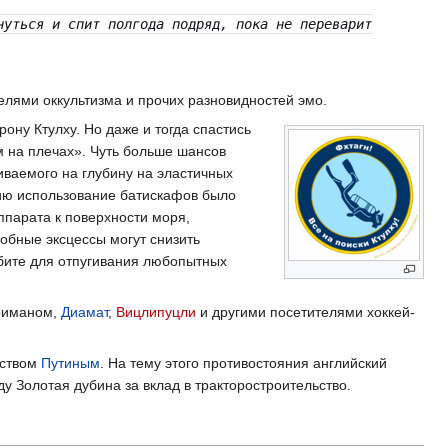
нуться и спит полгода подряд, пока не переварит
лями оккультизма и прочих разновидностей эмо.
рону Ктулху. Но даже и тогда спастись
м на плечах». Чуть больше шансов
иваемого на глубину на эластичных
нию использование батискафов было
аппарата к поверхности моря,
обные эксцессы могут снизить
рбите для отпугивания любопытных
риманом,
Диамат
,
Вицлипуцли
и другими посетителями хоккей-
еством
Путиным
. На тему этого противостояния английский
у Золотая дубина за вклад в тракторостроительство.