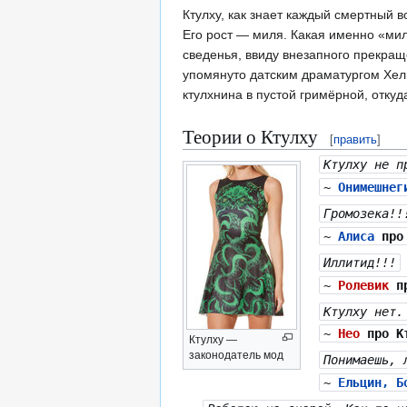
Ктулху, как знает каждый смертный 
Его рост — миля. Какая именно «мил
сведенья, ввиду внезапного прекра
упомянуто датским драматургом Хель
ктулхнина в пустой гримёрной, откуд
Теории о Ктулху
[
править
]
Ктулху не п
~
Онимешнег
Громозека!!
~
Алиса
про 
Иллитид!!!
~
Ролевик
пр
Ктулху нет.
~
Нео
про К
Ктулху —
законодатель мод
Понимаешь, 
~
Ельцин, Б