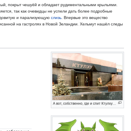
лёный, покрыт чешуёй и обладает рудиментальными крыльями.
яется, так как очевидцы не успели дать более подробные
 ядовитую и парализующую
слизь
. Впервые это вещество
писанной на гастролях в Новой Зеландии. Хельмут нашёл следы
А вот, собственно, где и спит Ктулху…