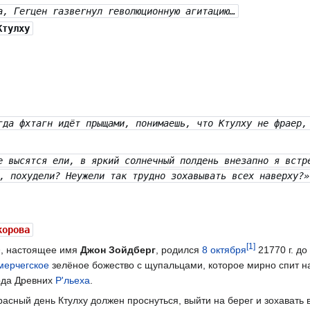
а, Геrцен rазвеrнул rеволюционную агитацию…
Ктулху
гда фхтагн идёт прыщами, понимаешь, что Ктулху не фраер
е высятся ели, в яркий солнечный полдень внезапно я встр
, похудели? Неужели так трудно зохавывать всех наверху?»
корова
[
1
]
, настоящее имя
Джон Зойдберг
, родился
8 октября
21770 г. до 
мерчегское
зелёное божество с щупальцами, которое мирно спит на
ода Древних
Р'льеха
.
сный день Ктулху должен проснуться, выйти на берег и зохавать в