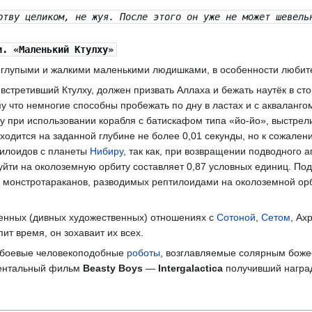
ртву целиком, не жуя. После этого он уже не может шевель
и. «Маленький Ктулху»
я глупыми и жалкими маленькими людишками, в особенности любите
 встретивший Ктулху, должен призвать Аллаха и бежать наутёк в сто
у что немногие способны пробежать по дну в ластах и с акваланго
лху при использовании корабля с батискафом типа «йо-йо», выстрел
ходится на заданной глубине не более 0,01 секунды, но к сожале
тилоидов с планеты
Нибиру
, так как, при возвращении подводного 
уйти на околоземную орбиту составляет 0,87 условных единиц. Под
их монстротараканов, разводимых рептилоидами на околоземной о
венных (дивных художественных) отношениях с
Сотоной
,
Сетом
, Ах
пит время, он зохаваит их всех.
 боевые человекоподобные
роботы
, возглавляемые солярным бож
ентальный фильм
Beasty Boys
—
Intergalactica
получивший наград