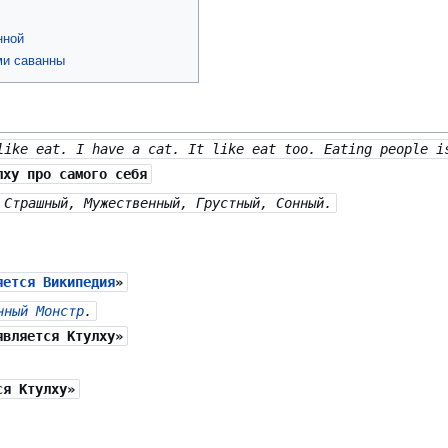
нной
ми саванны
like eat. I have a cat. It like eat too. Eating people i
лху про самого себя
 Страшный, Мужественный, Грустный, Сонный.
яется Википедия
»
нный Монстр
.
вляется Ктулху»
я Ктулху»