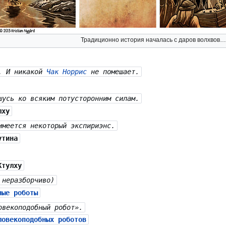
Традиционно история началась с даров волхвов…
ю. И никакой
Чак Норрис
не помешает.
усь ко всяким потусторонним силам.
лху
имеется некоторый экспириэнс.
утина
тулху
 неразборчиво)
ные роботы
овекоподобный робот».
ловекоподобных роботов