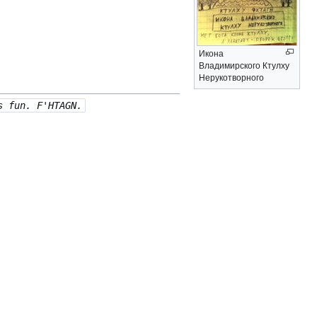
Икона
Владимирского Ктулху
Нерукотворного
s fun. F'HTAGN.