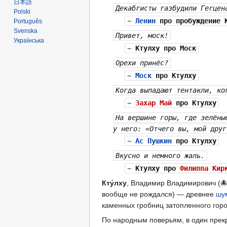
日本語
Декабrисты rазбудили Геrцен
Polski
~
Ленин
про пробуждение 
Português
Svenska
Привет, моск!
Українська
~
Ктулху
про Моск
Орехи принёс?
~
Моск
про Ктулху
Когда выпадают тентакли, ко
~
Захар Май
про Ктулху
На вершине горы, где зелёны
у него: «Отчего вы, мой друг
~
Ас Пушкин
про Ктулху
Вкусно и немного жаль.
~
Ктулху
про
Филиппа Кир
Кту́лху
, Владимир Владимирович (
вообще не рождался) — древнее
шу
каменных гробниц затопленного гор
По народным поверьям, в один прекра