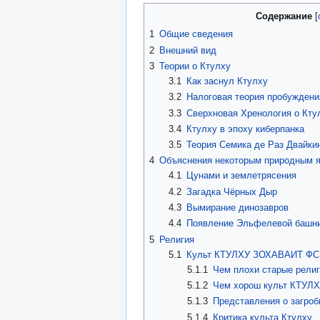
Содержание
1
Общие сведения
2
Внешний вид
3
Теории о Ктулху
3.1
Как заснул Ктулху
3.2
Налоговая теория пробуждени
3.3
Сверхновая Хренология о Кту
3.4
Ктулху в эпоху киберпанка
3.5
Теория Семика де Раз Двайки
4
Объяснения некоторым природным 
4.1
Цунами и землетрясения
4.2
Загадка Чёрных Дыр
4.3
Вымирание динозавров
4.4
Появление Эльфелевой башн
5
Религия
5.1
Культ КТУЛXУ ЗОХАВАИТ ФС
5.1.1
Чем плохи старые религ
5.1.2
Чем хорош культ КТУЛ
5.1.3
Представления о загроб
5.1.4
Критика культа Ктулху