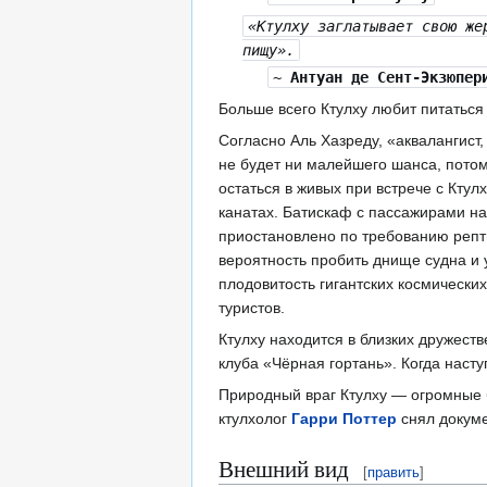
«Ктулху заглатывает свою же
пищу».
~
Антуан де Сент-Экзюпер
Больше всего Ктулху любит питатьс
Согласно Аль Хазреду, «аквалангист,
не будет ни малейшего шанса, потом
остаться в живых при встрече с Кту
канатах. Батискаф с пассажирами на
приостановлено по требованию реп
вероятность пробить днище судна и 
плодовитость гигантских космическ
туристов.
Ктулху находится в близких дружест
клуба «Чёрная гортань». Когда насту
Природный враг Ктулху — огромные
ктулхолог
Гарри Поттер
снял докум
Внешний вид
[
править
]