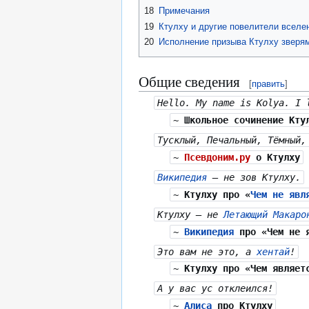
18
Примечания
19
Ктулху и другие повелители вселе
20
Исполнение призыва Ктулху зверя
Общие сведения
[
править
]
Hello. My name is Kolya. I 
~
Школьное сочинение Кту
Тусклый, Печальный, Тёмный,
~
Псевдоним.ру
о Ктулху
Википедия
— не зов Ктулху.
~
Ктулху
про «
Чем не явл
Ктулху — не
Летающий Макаро
~
Википедия
про «Чем не я
Это вам не это, а
хентай
!
~
Ктулху
про «Чем являетс
А у вас ус отклеился!
~
Алиса
про Ктулху