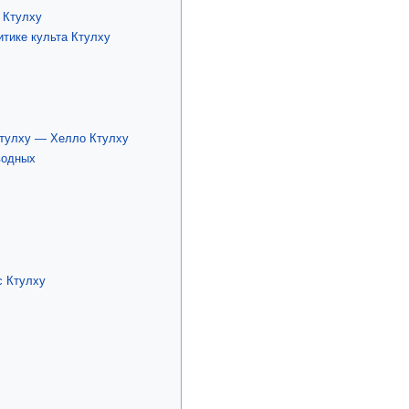
а Ктулху
итике культа Ктулху
Ктулху — Хелло Ктулху
водных
с Ктулху