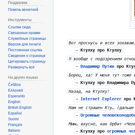
Поддержка
Помочь монеткой
Инструменты
Ссылки сюда
Связанные правки
Служебные страницы
Вот проснусь и всех зохава
Версия для печати
~
Ктулху
про Ктулху
Постоянная ссылка
Сведения о странице
Я
вообще с подозрением отнош
Цитировать страницу
~
Владимир Путин
про Кту
Развернуть всё
Борец, ха! У меня тут тоже 
На других языках
~
Ктулху
про Владимира П
Čeština
Ελληνικά
Назад, на Ктулху!
Esperanto
~
Internet Explorer
про К
English
Нам не страшен Кту… (дальше
British English
Español
~
Огромные человекоподоб
Suomi
Ммм… вкусно, как Орбит «Чел
Français
Italiano
~
Ктулху
про
огромных че