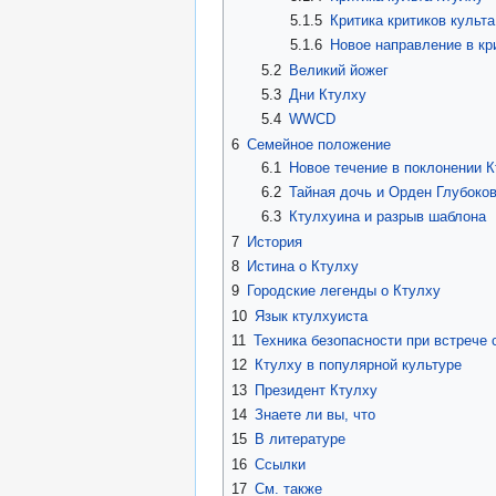
5.1.5
Критика критиков культ
5.1.6
Новое направление в кр
5.2
Великий йожег
5.3
Дни Ктулху
5.4
WWCD
6
Семейное положение
6.1
Новое течение в поклонении 
6.2
Тайная дочь и Орден Глубоко
6.3
Ктулхуина и разрыв шаблона
7
История
8
Истина о Ктулху
9
Городские легенды о Ктулху
10
Язык ктулхуиста
11
Техника безопасности при встрече 
12
Ктулху в популярной культуре
13
Президент Ктулху
14
Знаете ли вы, что
15
В литературе
16
Ссылки
17
См. также