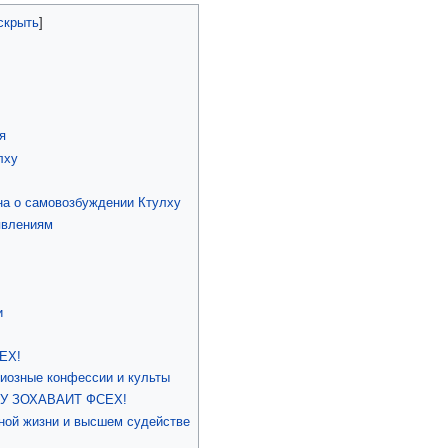
я
лху
на о самовозбуждении Ктулху
явлениям
и
ЕХ!
иозные конфессии и культы
ХУ ЗОХАВАИТ ФСЕХ!
ной жизни и высшем судействе