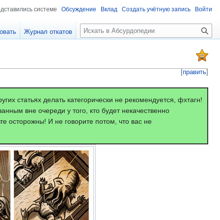
едставились системе
Обсуждение
Вклад
Создать учётную запись
Войти
П
овать
Журнал откатов
о
и
с
к
[
править
]
ругих статьях делать категорически не рекомендуется, фхтагн!
анным вне очереди у того, кто будет некачественно
те осторожны! И не говорите потом, что вас не