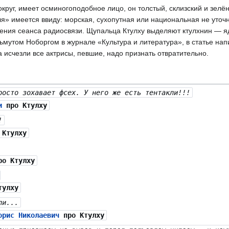
вокруг, имеет осминогоподобное лицо, он толстый, склизский и зе
я» имеется ввиду: морская, сухопутная или национальная не уточн
щения сеанса радиосвязи. Щупальца Ктулху выделяют ктулхнин —
мутом Ноборгом в журнале «Культура и литература», в статье на
а исчезли все актрисы, певшие, надо признать отвратительно.
росто зохавает фсех. У него же есть тентакли!!!
и
про Ктулху
!
Ктулху
о Ктулху
тулху
ли...
орис Николаевич
про Ктулху