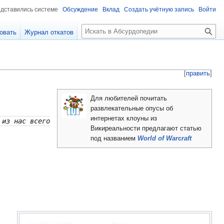
едставились системе
Обсуждение
Вклад
Создать учётную запись
Войти
П
овать
Журнал откатов
о
и
с
к
[
править
]
Для любителей почитать
развлекательные опусы об
интернетах клоуны из
 из нас всего
Викиреальности предлагают статью
под названием
World of Warcraft