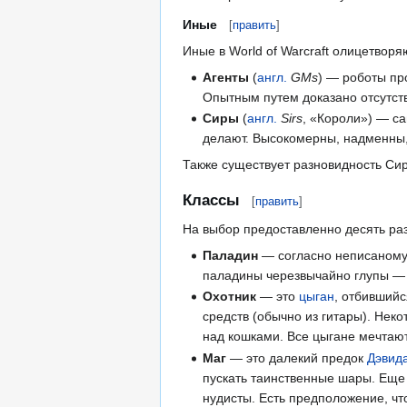
Иные
[
править
]
Иные в World of Warcraft олицетворя
Агенты
(
англ.
GMs
) — роботы пр
Опытным путем доказано отсутст
Сиры
(
англ.
Sirs
, «Короли») — с
делают. Высокомерны, надменны
Также существует разновидность Сиро
Классы
[
править
]
На выбор предоставленно десять ра
Паладин
— согласно неписаному з
паладины черезвычайно глупы 
Охотник
— это
цыган
, отбившийс
средств (обычно из гитары). Нек
над кошками. Все цыгане мечтаю
Маг
— это далекий предок
Дэвид
пускать таинственные шары. Еще 
нудисты. Есть предположение, что