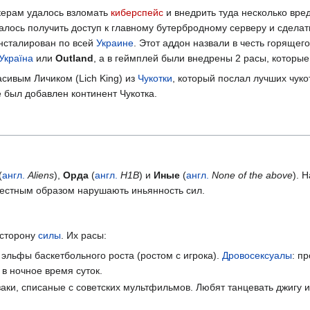
керам удалось взломать
киберспейс
и внедрить туда несколько вре
далось получить доступ к главному бутербродному серверу и сделат
инсталирован по всей
Украине
. Этот аддон назвали в честь горящег
Україна
или
Outland
, а в геймплей были внедрены 2 расы, которы
сивым Личиком (Lich King) из
Чукотки
, который послал лучших чук
де был добавлен континент Чукотка.
(
англ.
Aliens
),
Орда
(
англ.
H1B
) и
Иные
(
англ.
None of the above
). 
вестным образом нарушають иньянность сил.
 сторону
силы
. Их расы:
эльфы баскетбольного роста (ростом с игрока).
Дровосексуалы
: п
в ночное время суток.
ки, списаные с советских мультфильмов. Любят танцевать джигу 