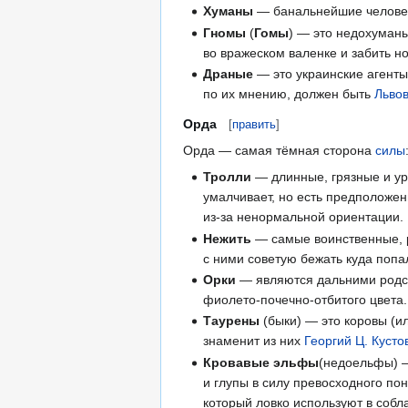
Хуманы
— банальнейшие человеки
Гномы
(
Гомы
) — это недохуманы
во вражеском валенке и забить 
Драные
— это украинские агент
по их мнению, должен быть
Льво
Орда
[
править
]
Орда — самая тёмная сторона
силы
Тролли
— длинные, грязные и ур
умалчивает, но есть предположен
из-за ненормальной ориентации.
Нежить
— самые воинственные, р
с ними советую бежать куда попа
Орки
— являются дальними родст
фиолето-почечно-отбитого цвета.
Таурены
(быки) — это коровы (
знаменит из них
Георгий Ц. Кусто
Кровавые эльфы
(недоельфы) —
и глупы в силу превосходного п
который ловко используют в собл