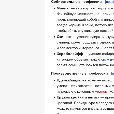
Собирательные профессии
[
прав
Мининг
— вам вручают кирку и т
ближайшую местность на наличие 
представляющий собой спутников
всегда чёрные и злые, потому чт
чтобы сбить спутниковую настрой
Скининг
— умение сдирать шкуру 
скиннер может содрать с одного 
и элементов интерфейса. Любят п
Хероболайфф
— умение собират
категории обретает такую
силу д
время ломки становится похож н
Производственные профессии
[
п
Вделка/выделка кожи
— позволя
умеют шить заплатки, которыми 
путаемую с кожанным
уралом
, к
Кружок кройки и шитья
— прини
кровавой. Пройдя курс молодого 
можете научиться вязать и вышив