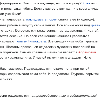
сформируется. Эльф ли в медведа, кот ли в корову?
Хрен
его
б
и попытаться убить. Если у вас есть внучка, ни в коем случае
чаи уже были!
ить, кодировать,
накладывать порчу
, снимать ее (и одежду).
ает рубить в капусту своим мечом. Все войны косят под
цыган
олетариат. Встречаются также воины-пастафарианцы (пираты).
ляется лечение. Но если священник начинает увлекаться
о нарушают
клятву Гиппократа
. Все священники любят кричать.
убен. Шаманы произошли от далеких чукотских поселений на
нно мурлоков. Самым главным шаманом является
Абрамович
.
ости к заклинаниям. У чукчей иммунитет к андэдам. Исчо
батл-мастеры. Подкрадывается незаметно, а при явной
 воры своровывали сами себя. И продавали. Таурены-воры так
рсонажа.
ессии разделяются на
производственные
и
собирательные/