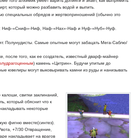
оме того алхимик умеет варить допинги и знает, как выпрямить
ирт, который можно разбавить водой и выпить.
щью специальных обрядов и жертвоприношений (обычно это
ры: Ниф-«Сниф»-Ниф, Наф-«Нах»-Наф и Нуф-«Нуб»-Нуф.
ят. Полунудисты. Самые опытные могут забацать Мега-Саблю/
, после того, как ее создатель, известный дварф-майнер
олудрагоценным
) камень «Цитрин». Будучи упитым до
нные ювелиры могут выковыривать камни из руды и нанизывать
 калоши, свитки заклинаний,
ь, который обяснит что к
 накладывать некоторые
кую фигню вместе(синтез).
Рвота, +7/30 Отвращение,
даре накладывает на врагов