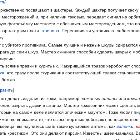
ить
]
оржественно посвящают в шахтеры. Каждый шахтер получает каску 
месторождений и, при наличии таковых, передает сигнал на орбита
ую фотосъёмку местности с обозначеным месторождением, это п
о зарплату им платят
хреново
. Переодически устраивают забастовк
ку.
с убитого противника. Самые лучшие и нежные шкуры сдираются с
врага до семи шкур. Мастер скининга способен сдирать шкуры с мо
ирсинг.
ь всякие травки и курить их. Накурившийся травок хероболист сп
уха
, что сразу после скуривания соответствующей травки становитс
а бомжа.
равить
]
ет делать изделия из кожи, например,
кожаные штаны
или
кожа
можно закрыть дырки в штанах. Мастер-кожевенник может сделат
оторый на самом деле является эпическим маунтом. Тоже любят пир
мая во внимание то, что сырье портные добывают непосредственн
швейца, вы научитесь шить такие культовые айтемы, как
валенки
,
к
ать крестиком. Это они делают пирсинг. Известны швеи-маньяки. В