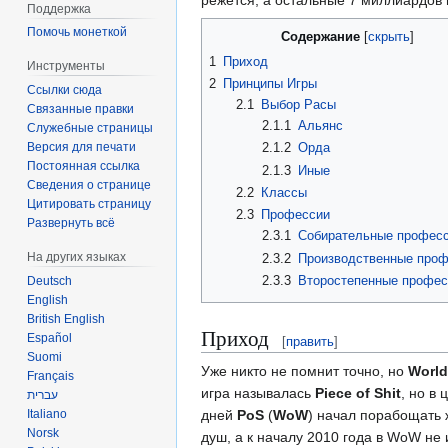
Поддержка
Помочь монеткой
Содержание
1
Приход
Инструменты
2
Принципы Игры
Ссылки сюда
2.1
Выбор Расы
Связанные правки
2.1.1
Альянс
Служебные страницы
Версия для печати
2.1.2
Орда
Постоянная ссылка
2.1.3
Иные
Сведения о странице
2.2
Классы
Цитировать страницу
2.3
Профессии
Развернуть всё
2.3.1
Собирательные профес
На других языках
2.3.2
Производственные про
2.3.3
Второстепенные профес
Deutsch
English
British English
Приход
Español
[
править
]
Suomi
Уже никто не помнит точно, но
World
Français
игра называлась
Piece of Shit
, но в
עברית
дней
PoS
(
WoW
) начал порабощать 
Italiano
Norsk
душ, а к началу 2010 года в WoW не 