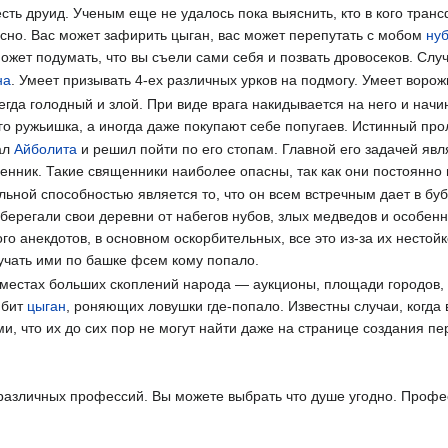
есть друид. Ученым еще не удалось пока выяснить, кто в кого тран
пасно. Вас может зафирить цыган, вас может перепутать с мобом
ну
может подумать, что вы съели сами себя и позвать дровосеков. Слу
на
. Умеет призывать 4-ех различных урков на подмогу. Умеет ворож
да голодный и злой. При виде врага накидывается на него и начин
его ружьишка, а иногда даже покупают себе попугаев. Истинный пр
ал
Айболита
и решил пойти по его стопам. Главной его задачей яв
нник. Такие священники наиболее опасны, так как они постоянн
ельной способностью является то, что он всем встречным дает в б
ерегали свои деревни от набегов нубов, злых медведов и особе
о анекдотов, в основном оскорбительных, все это из-за их нестойк
учать ими по башке фсем кому попало.
 местах больших скоплений народа — аукционы, площади городов, 
юбит
цыган
, роняющих ловушки где-попало. Известны случаи, когда
, что их до сих пор не могут найти даже на странице создания пе
различных профессий. Вы можете выбрать что душе угодно. Проф