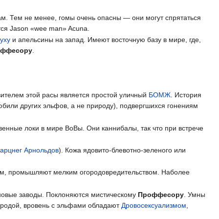
ам. Тем не менее, гомы очень опасны — они могут спрятаться
тся Jason «wee man» Acuna.
уху
и апельсины на запад. Имеют восточную базу в мире, где,
оффесору
.
вителем этой расы является простой уличный
БОМЖ
. История
юбили других эльфов, а не природу), подвергшихся гонениям
енные локи в мире ВоВы. Они каннибалы, так что при встрече
арцнег Арнольдов
). Кожа ядовито-блевотно-зеленого или
кам, промышляют мелким огородовредительством. Наболее
иновые заводы. Поклоняются мистическому
Проффесору
. Умны
риродой, вровень с эльфами обладают
Дровосексуализмом
,