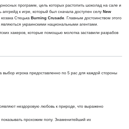
доносных программ, цель которых растопить шоколад на сале и
ь апгрейд к игре, который был сначала доступен селу
New
о козака Стецька
Burning Crusade
. Главным достоинством этого
е являються украинскими национальными агентами.
отских хакеров, которые помощью молотка заставили разрабов
На выбор игрока предоставленно по 5 рас для каждой стороны
роявляют нездоровую любовь к природе, что выражено
и показывать прохожим попу. Знаменитейший их