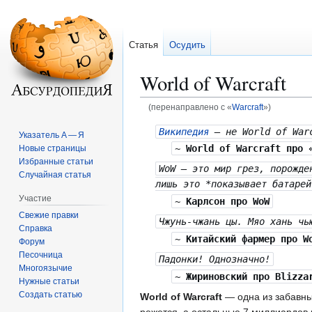
Статья
Осудить
World of Warcraft
(перенаправлено с «
Warcraft
»)
Перейти
Перейти
Википедия
— не World of War
Указатель А — Я
к
к
~
World of Warcraft
про 
Новые страницы
навигации
поиску
Избранные статьи
WoW — это мир грез, порожде
Случайная статья
лишь это *показывает батарей
Участие
~
Карлсон про WoW
Свежие правки
Чжунь-чжань цы. Мяо хань чь
Справка
~
Китайский фармер про W
Форум
Песочница
Падонки! Однозначно!
Многоязычие
~
Жириновский про Blizza
Нужные статьи
Создать статью
World of Warcraft
— одна из забавных
режется, а остальные 7 миллиардов 