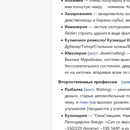
Алхимия
— очень популярна в на
вам погнутую чакру… ломиком. Кс
Зачарования
— зачарователь зн
девственницы и бараны-нубы), в
Инженерия
— чистые халтуршики
Любят строить здания в виде фал
Кузнечное ремесло/ Кузнецы/ 
Дубинку/Топор/Стальные штаны/Бубе
Ювелирия
(
англ.
Jewelcrafting
) 
Вахтанг Мурабович, ногтями выко
бессознательного состояния, два
их на ниточки, впаривая всем по 
Второстепенные профессии
[
пра
Рыбалка
(
англ.
Фishing
) — умени
деньги, старые автомобильные по
чему, и
пиво
(на высоких уровня
улучшения (продаются у учителе
Кулинария
— "Смак"овщики. Наиб
Легендарное блюдо: «Суп со вкус
−150/220 Аппетит, −195 %HP, и к