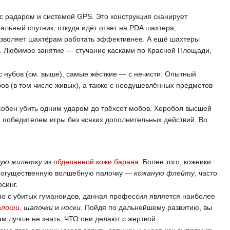
с радаром и системой GPS. Это конструкция сканирует
льный спутник, откуда идёт ответ на PDA шахтера,
озволяет шахтёрам работать эффективнее. А ещё шахтеры
и. Любимое занятие — стучание касками по Красной Площади,
 нубов (см. выше), самые жёсткие — с нечисти. Опытный
бов (в том числе живых), а также с неодушевлённых предметов
особен убить одним ударом до трёхсот мобов. Херобол высшей
я победителем игры без всяких дополнительных действий. Во
ную жилетку
из
обделанной кожи барана
. Более того, кожники
ь могущественную волшебную палочку —
кожаную флейту
, часто
синг.
о с убитых гуманоидов, данная профессия является наиболее
алоши
,
шапочки
и
носки
. Пойдя по дальнейшему развитию, вы
ам лучше не знать, ЧТО они делают с жертвой.