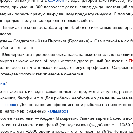
роде, так как учит гнать
самогон
из воды (Второй закон Иисуса). Кр
тати, при умении 300 позволяет делать спирт, да-да, настоящий сп
ает, как погнуть прямую чакру вашему предмету синусом. С помо
аш предмет получит совершенно новые свойства.
. Включают в себя гастарбайтеров. Наиболее известные инжене
лосов.
Кузи
— Создатели «Хэви Пирсинга (Броснана)». Сами такой не люб
н и т. д., и т. п..
— Ювелирией эта профессия была названа исключительно по ошибке
вырял из куска железной руды четвертьдрагоценный (не путать с
П
рф не осознал, что только что создал новую профессию. Совреме
сотне-две золотых как эпические ожерелья.
вить
]
е вытаскивать из воды всякие полезные предметы: лягушек, рваные
крышки, баффы и т. п. Для рыбалки необходимо две вещи — учител
х —
водка
). Для повышения эффективности рыбалки на пиво можно
й), например, сушенных
кальмаров
.
олее известный — Андрей Макаревич. Умение варить бабло и вся
ом соплей вместе с конфетой (со вкусом кала)»-добавляет +10/30 
о всему этому −1000 брони и каждый стат снижен на 75 %. Но при у