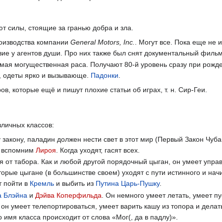
ют силы, стоящие за гранью добра и зла.
оизводства компании
General Motors, Inc.
. Могут все. Пока еще не 
вие у агентов души. Про них также был снят документальный филь
амая могущественная раса. Получают 80-й уровень сразу при рожде
, одеты ярко и вызывающе.
Падонки
.
в, которые ещё и пишут плохие статьи об играх, т. н. Сир-Геи.
зличных классов:
акону, паладин должен нести свет в этот мир (Первый Закон Чубай
— вспомним
Лироя
. Когда уходят, гасят всех.
я от табора. Как и любой другой порядочный цыган, он умеет упра
оторые цыгане (в большинстве своем) уходят с пути истинного и на
т пойти в
Кремль
и выбить из
Путина
Царь-Пушку
.
а Блэйна
и
Дэйва Коперфильда
. Он немного умеет летать, умеет п
он умеет телепортироваться, умеет варить кашу из топора и делать
 имя класса происходит от слова «Мог(, да в падлу)».