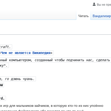
Вы не пр
Читать
Вандализир
craft.
«
Чем не является Википедия
»
нный компьютером, созданный чтобы подчинить нас, сделать
ку*.
ю, го дзюнь чуань.
oW
rd.
 игр для мальчиков-зайчиков, в которую кто-то из них упоённо
населения фейспалмят, ибо режутся во что-то ещё.