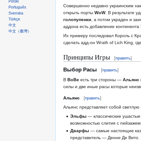
Polski
Совершенно недавно украинским ха
Português
открыть порты
WoW
. В результате у
Svenska
голопупенки
, а потом украден и за
Türkçe
中文
аддона есть добавление континента
中文（臺灣）
Их примеру последовал Король с Кра
сделать адд-он Wrath of Lich King, г
Принципы Игры
[
править
]
Выбор Расы
[
править
]
В
ВоВе
есть три стороны —
Альянс
силы и две иные расы которые неиз
Альянс
[
править
]
Альянс представляет собой светлую
Эльфы
— классические ушастые 
возможностью слития с пейзажем 
Дварфы
— самые настоящие каза
представитель — Денни Де Вито.