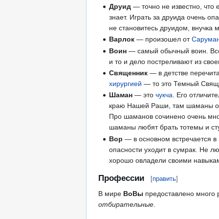
Друид
— точно не известно, что 
знает. Играть за друида очень о
не становитесь друидом, внучка 
Варлок
— произошел от
Сарума
Воин
— самый обычный воин. Всег
и то и дело постреливают из сво
Священник
— в детстве перечит
хирургией
— то это Темный Свяще
Шаман
— это
чукча
. Его отличит
краю Нашей Раши, там шаманы об
Про шаманов сочинено очень мног
шаманы любят брать тотемы и ст
Вор
— в основном встречается в
опасности уходит в сумрак. Не л
хорошо овладели своими навыками
Профессии
[
править
]
В мире
ВоВы
предоставлено много 
отбирательные
.