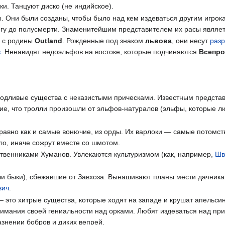
. Танцуют диско (не индийское).
. Они были созданы, чтобы было над кем издеваться другим игрок
ногу до полусмерти. Знаменитейшим представителем их расы являе
ы с родины
Outland
. Рожденные под знаком
львова
, они несут
разр
в
. Ненавидят недоэльфов на востоке, которые подчиняются
Всепр
:
одливые существа с неказистыми прическами. Известным предста
ие, что тролли произошли от эльфов-натуралов (эльфы, которые л
авно как и самые вонючие, из орды. Их варлоки — самые потомств
ло, иначе сожрут вместе со шмотом.
венниками Хуманов. Увлекаются культуризмом (как, например,
Шв
или быки), сбежавшие от Завхоза. Вынашивают планы мести дачни
вич
.
 это хитрые существа, которые ходят на западе и крушат апельс
онимания своей гениальности над орками. Любят издеваться над п
азнении бобров и диких вепрей.