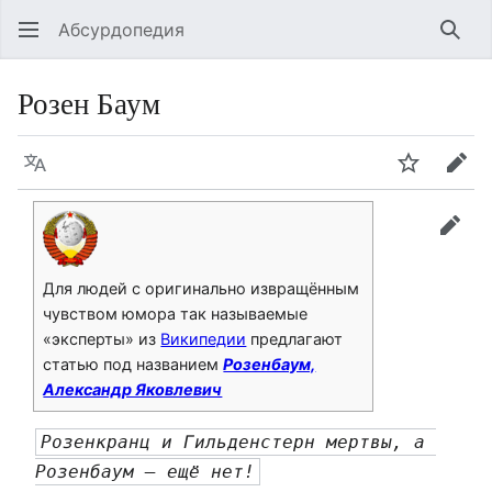
Абсурдопедия
Най
Розен Баум
Язык
Шпионит
Пра
прав
Для людей с оригинально извращённым
чувством юмора так называемые
«эксперты» из
Википедии
предлагают
статью под названием
Розенбаум,
Александр Яковлевич
Розенкранц и Гильденстерн мертвы, а 
Розенбаум — ещё нет!