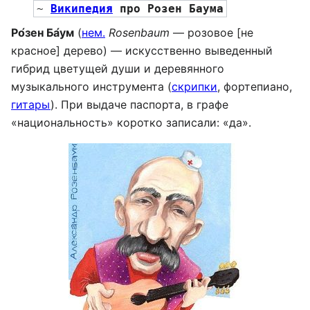
~ 
Википедия
 про Розен Баума
Ро́зен Ба́ум
(
нем.
Rosenbaum
— розовое [не
красное] дерево) — искусственно выведенный
гибрид цветущей души и деревянного
музыкального инструмента (
скрипки
, фортепиано,
гитары
). При выдаче паспорта, в графе
«национальность» коротко записали: «да».