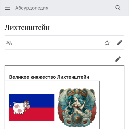
Абсурдопедия
Най
Лихтенштейн
Язык
Шпионит
Пра
прав
Великое княжество Лихтенштейн