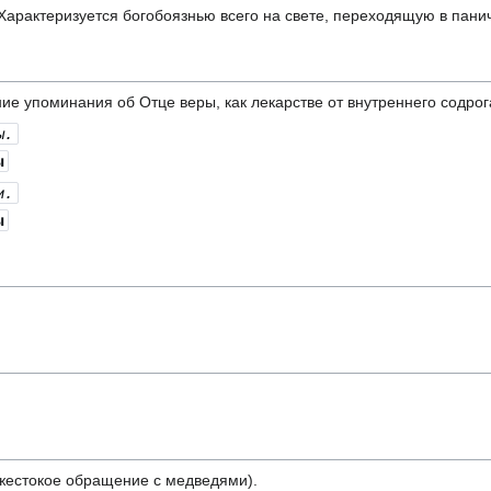
 Характеризуется богобоязнью всего на свете, переходящую в панич
 упоминания об Отце веры, как лекарстве от внутреннего содрог
ы.
ы
и.
ы
 жестокое обращение с медведями).