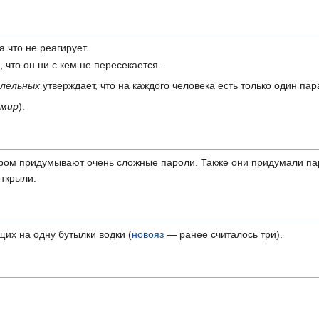
а что не реагирует.
 что он ни с кем не пересекается.
ллельных
утверждает, что на каждого человека есть только один па
 мир
).
тором придумывают очень сложные пароли. Также они придумали па
открыли.
их на одну бутылки водки (
новояз
— ранее считалось три).