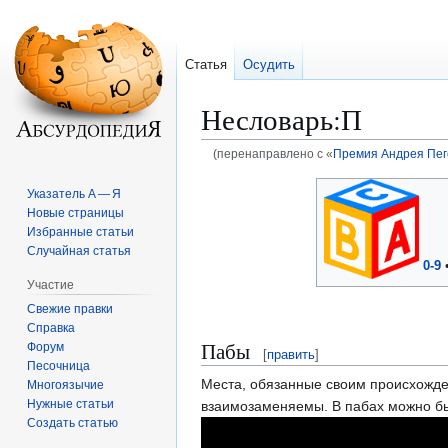
Статья
Осудить
Несловарь:П
(перенаправлено с «
Премия Андрея Пег
Перейти
Перейти
Указатель А — Я
к
к
Новые страницы
навигации
поиску
Избранные статьи
Случайная статья
0-9
Участие
Свежие правки
Справка
Пабы
Форум
[
править
]
Песочница
Места, обязанные своим происхожден
Многоязычие
Нужные статьи
взаимозаменяемы. В пабах можно был
Создать статью