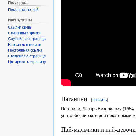
Поддержка
Помочь монеткой
Инструменты
Ссылки сюда
Связанные правки
Служебные страницы
Версия для печати
Постоянная ссылка
Сведения о странице
Цитировать страницу
Паганини
[
править
]
Паганини, Лазарь Николаевич (1954—
употребление которой некоторыми м
Пай-мальчики и пай-девочк