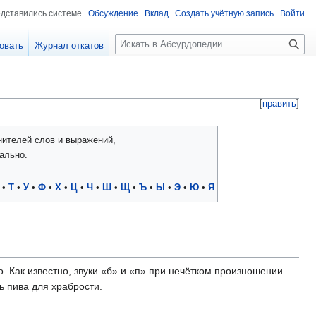
едставились системе
Обсуждение
Вклад
Создать учётную запись
Войти
П
овать
Журнал откатов
о
и
с
к
[
править
]
нителей слов и выражений,
ально.
•
Т
•
У
•
Ф
•
Х
•
Ц
•
Ч
•
Ш
•
Щ
•
Ъ
•
Ы
•
Э
•
Ю
•
Я
 Как известно, звуки «б» и «п» при нечётком произношении
ь пива для храбрости.