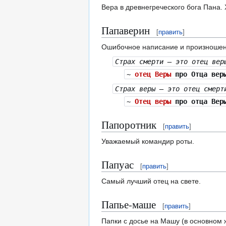
Вера в древнегреческого бога Пана.
Папаверин
[
править
]
Ошибочное написание и произношение
Страх смерти — это отец вер
~
отец Веры
про Отца вер
Страх веры — это отец смерт
~
Отец веры
про отца Вер
Папоротник
[
править
]
Уважаемый командир роты.
Папуас
[
править
]
Самый лучший отец на свете.
Папье-маше
[
править
]
Папки с досье на Машу (в основном