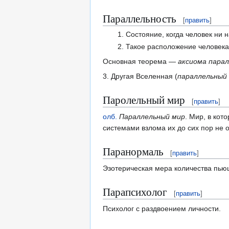
Параллельность
[
править
]
Состояние, когда человек ни н
Такое расположение человека,
Основная теорема —
аксиома пара
3. Другая Вселенная (
параллельный
Паролельный мир
[
править
]
олб.
Параллельный мир
. Мир, в ко
системами взлома их до сих пор не 
Паранормаль
[
править
]
Эзотерическая мера количества пьющ
Парапсихолог
[
править
]
Психолог с раздвоением личности.