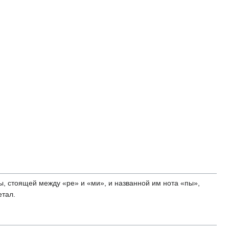
ы, стоящей между «ре» и «ми», и названной им нота «пы»,
етал.