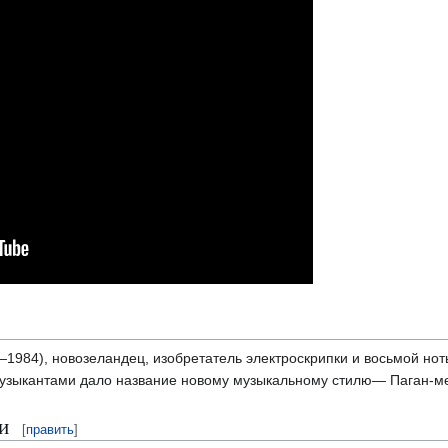
1984), новозеландец, изобретатель электроскрипки и восьмой нот
узыкантами дало название новому музыкальному стилю— Паган-м
и
[
править
]