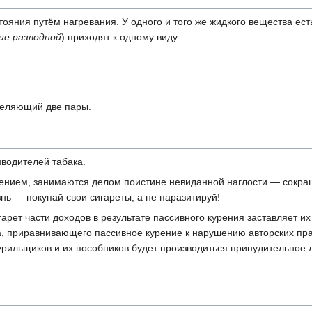
тояния путём нагревания. У одного и того же жидкого вещества ес
ие разводной
) приходят к одному виду.
деляющий две пары.
водителей табака.
нием, занимаются делом поистине невиданной наглости — сокраща
нь — покупай свои сигареты, а не паразитируй!
рет части доходов в результате пассивного курения заставляет их
, приравнивающего пассивное курение к нарушению авторских прав
рильщиков и их пособников будет производиться принудительное