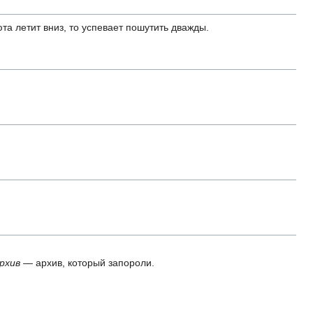
а летит вниз, то успевает пошутить дважды.
рхив
— архив, который запороли.