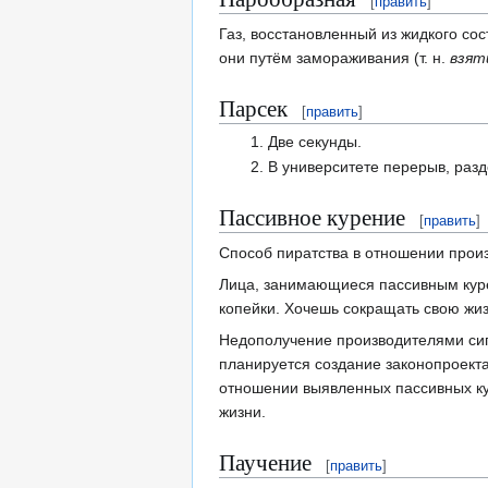
[
править
]
Газ, восстановленный из жидкого сос
они путём замораживания (т. н.
взят
Парсек
[
править
]
Две секунды.
В университете перерыв, раз
Пассивное курение
[
править
]
Способ пиратства в отношении произ
Лица, занимающиеся пассивным куре
копейки. Хочешь сокращать свою жиз
Недополучение производителями сига
планируется создание законопроекта
отношении выявленных пассивных ку
жизни.
Паучение
[
править
]