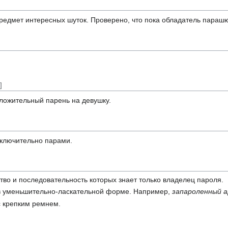
редмет интересных шуток. Проверено, что пока обладатель парашют
]
оложительный парень на девушку.
сключительно парами.
ство и последовательность которых знает только владелец пароля.
в уменьшительно-ласкательной форме. Например,
запароленный а
с крепким ремнем.