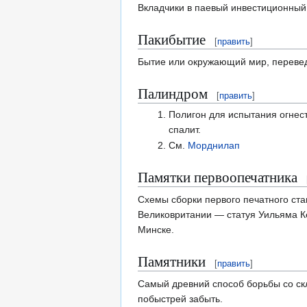
Вкладчики в паевый инвестиционный
Пакибытие
[
править
]
Бытие или окружающий мир, перевед
Палиндром
[
править
]
Полигон для испытания огнест
спалит.
См.
Морднилап
Памятки первоопечатника
Схемы сборки первого печатного ста
Великовритании — статуя Уильяма Ке
Минске.
Памятники
[
править
]
Самый древний способ борьбы со скл
побыстрей забыть.