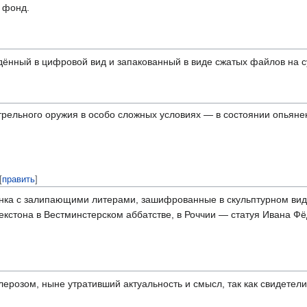
 фонд.
ённый в цифровой вид и запакованный в виде сжатых файлов на 
рельного оружия в особо сложных условиях — в состоянии опьянени
[
править
]
нка с залипающими литерами, зашифрованные в скульптурном виде
кстона в Вестминстерском аббатстве, в Роччии — статуя Ивана Фё
ерозом, ныне утративший актуальность и смысл, так как свидетели