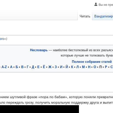
Вы не пр
Читать
Вандализир
ого
»)
Несловарь
— наиболее бестолковый из всех разъяс
которые лучше не толковать букв
Полное собрание статей
•
A-Z
•
А
•
Б
•
В
•
Г
•
Д
•
Е
•
Ё
•
Ж
•
З
•
И
•
Й
•
К
•
Л
•
М
•
Н
•
О
•
П
•
Р
•
С
ием шутливой фразе «пора по бабам», которую поняли превратно.
о переждать грозу, получить моральную поддержку друга и выпит