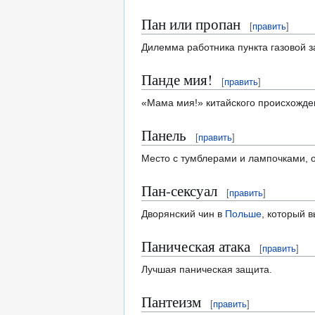
Пан или пропан
[
править
]
Дилемма работника пункта газовой за
Панде мия!
[
править
]
«Мама мия!» китайского происхожде
Панель
[
править
]
Место с тумблерами и лампочками, о
Пан-сексуал
[
править
]
Дворянский чин в
Польше
, который 
Паническая атака
[
править
]
Лучшая паническая защита.
Пантеизм
[
править
]