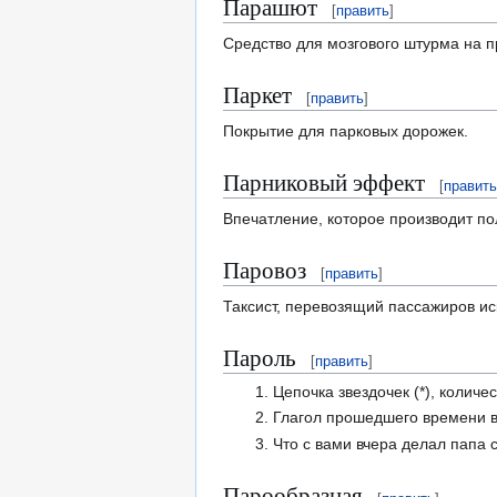
Парашют
[
править
]
Средство для мозгового штурма на п
Паркет
[
править
]
Покрытие для парковых дорожек.
Парниковый эффект
[
править
Впечатление, которое производит п
Паровоз
[
править
]
Таксист, перевозящий пассажиров и
Пароль
[
править
]
Цепочка звездочек (*), количе
Глагол прошедшего времени 
Что с вами вчера делал папа 
Парообразная