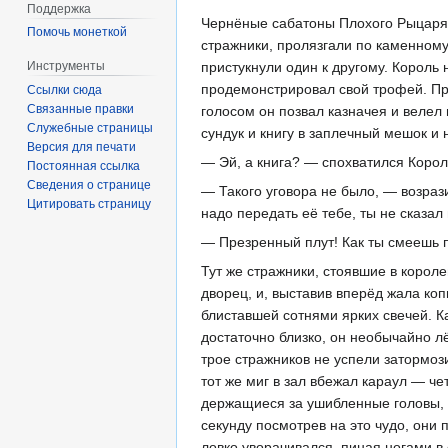
Поддержка
Чернёные сабатоны Плохого Рыцаря п
Помочь монеткой
стражники, пролязгали по каменному
Инструменты
пристукнули один к другому. Король 
продемонстрировал свой трофей. Пра
Ссылки сюда
Связанные правки
голосом он позвал казначея и велел
Служебные страницы
сундук и книгу в заплечный мешок и 
Версия для печати
— Эй, а книга? — спохватился Корол
Постоянная ссылка
Сведения о странице
— Такого уговора не было, — возрази
Цитировать страницу
надо передать её тебе, ты не сказал 
— Презренный плут! Как ты смеешь п
Тут же стражники, стоявшие в корол
дворец, и, выставив вперёд жала ко
блиставшей сотнями ярких свечей. Ка
достаточно близко, он необычайно л
трое стражников не успели затормоз
тот же миг в зал вбежал караул — ч
держащиеся за ушибленные головы, 
секунду посмотрев на это чудо, они 
ловко уворачивался, пиная ногами в 