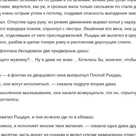
огами, вертелся, как уж, и грозные жала только скользили по стал
д очень острым углом к потолку, создавая опасность выпадения за
ал. Отпустив одну руку, он резким движением вырвал копьё у карау
ого коридора покоев, спрыгнул с люстры. Лишённая его веса, она у
я, отделившее от него преследователей. Рыцарь же вылетел в арку
кно, разбив в щепки тонкую раму и расплескав дорогущее стекло.
 фонтана беседовали две придворные
дамы
:
ящего мужчину?… Ну я даже не знаю… Хотелось бы, конечно, чтобы
к — в фонтан из дворцового окна выпрыгнул Плохой Рыцарь.
они могут исполниться, — сказала подруге вторая дама.
мысленное высказывание, она начала возмущаться, что он, спрыгну
досталось:
хватил Рыцаря, и они исчезли где-то в облаках.
жена, и исполняет многие твои желания, — сказала одна дама дру
десятую часть монет из сундука и велел слугам немедленно отнес