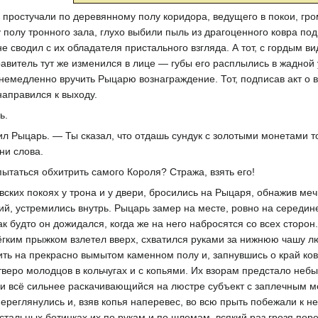
ростучали по деревянному полу коридора, ведущего в покои, гром
 полу тронного зала, глухо выбили пыль из драгоценного ковра по
не сводил с их обладателя пристального взгляда. А тот, с гордым 
витель тут же изменился в лице — губы его расплылись в жадной 
 немедленно вручить Рыцарю вознаграждение. Тот, подписав акт о 
направился к выходу.
ь.
л Рыцарь. — Ты сказал, что отдашь сундук с золотыми монетами тому
ни слова.
ытаться обхитрить самого Короля? Стража, взять его!
евских покоях у трона и у двери, бросились на Рыцаря, обнажив ме
пий, устремились внутрь. Рыцарь замер на месте, ровно на середин
к будто он дожидался, когда же на него набросятся со всех сторон
ёгким прыжком взлетел вверх, схватился руками за нижнюю чашу л
ить на прекрасно вымытом каменном полу и, запнувшись о край ко
етверо молодцов в кольчугах и с копьями. Их взорам предстало не
и всё сильнее раскачивающийся на люстре субъект с заплечным ме
переглянулись и, взяв копья наперевес, во всю прыть побежали к н
стальных ботинках их по рукам и по шлемам, всякий раз грозя поре