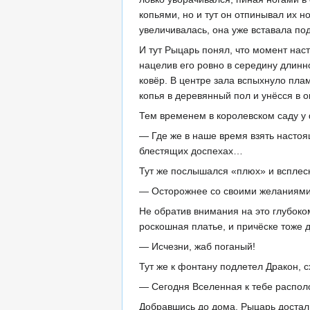
копьями, но и тут он отпинывал их н
увеличивалась, она уже вставала по
И тут Рыцарь понял, что момент наст
нацелив его ровно в середину длинн
ковёр. В центре зала вспыхнуло плам
копья в деревянный пол и унёсся в о
Тем временем в королевском саду у
— Где же в наше время взять насто
блестящих доспехах…
Тут же послышался «плюх» и всплес
— Осторожнее со своими желаниями, 
Не обратив внимания на это глубоко
роскошная платье, и причёске тоже 
— Исчезни, жаб поганый!
Тут же к фонтану подлетел Дракон, с
— Сегодня Вселенная к тебе располо
Добравшись до дома, Рыцарь достал 