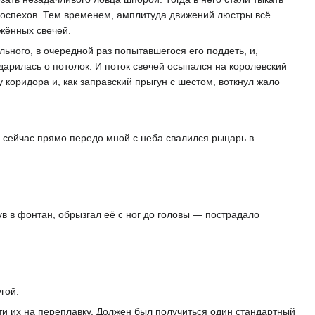
и доспехов. Тем временем, амплитуда движений люстры всё
жжённых свечей.
льного, в очередной раз попытавшегося его поддеть, и,
дарилась о потолок. И поток свечей осыпался на королевский
 коридора и, как заправский прыгун с шестом, воткнул жало
 сейчас прямо передо мной с неба свалился рыцарь в
в в фонтан, обрызгал её с ног до головы — пострадало
гой.
ти их на переплавку. Должен был получиться один стандартный