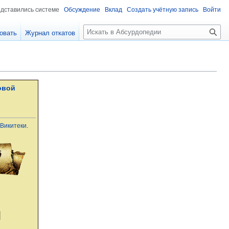
едставились системе
Обсуждение
Вклад
Создать учётную запись
Войти
П
овать
Журнал откатов
о
и
с
к
овой
Викитеки
.
Й