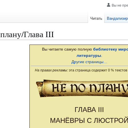
Вы не пр
Читать
Вандализир
плану/Глава III
Вы читаете самую полную
библиотеку мир
литературы
.
Другие страницы…
На правах рекламы:
эта страница содержит 0 % текстов
ГЛАВА III
МАНЁВРЫ С ЛЮСТРО