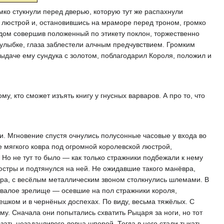
ко стукнули перед дверью, которую тут же распахнули
д люстрой и, остановившись на мраморе перед троном, громко
видом совершив положенный по этикету поклон, торжественно
улыбке, глаза заблестели алчным предчувствием. Громким
выдаче ему сундука с золотом, поблагодарил Короля, положил и
, кто сможет изъять книгу у гнусных варваров. А про то, что
чи. Мгновение спустя очнулись полусонные часовые у входа во
е мягкого ковра под огромной королевской люстрой,
. Но не тут то было — как только стражники подбежали к нему
юстры и подтянулся на ней. Не ожидавшие такого манёвра,
вра, с весёлым металлическим звоном столкнулись шлемами. В
бывалое зрелище — осевшие на пол стражники короля,
шком и в чернёных доспехах. По виду, весьма тяжёлых. С
ему. Сначала они попытались схватить Рыцаря за ноги, но тот
зать незадачливого ловца шпорой. Тогда в него стали тыкать