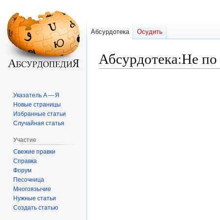
Абсурдотека
Осудить
Абсурдотека
:
Не по 
Перейти
Перейти
к
к
Указатель А — Я
навигации
поиску
Новые страницы
Избранные статьи
Случайная статья
Участие
Свежие правки
Справка
Форум
Песочница
Многоязычие
Нужные статьи
Создать статью