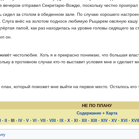
 же вечером отправил Секретарю-Вождю, поскольку честно проиграл 
ь сидел за столом в обеденном зале. По случаю хорошего настроен
м. Слуга внёс на золотом подносе любимую Рыцарем овсяную кашу 
дпёртая лапой, как раз находилась на уровне головы сидящего за с
ил он.
 живёт честолюбие. Хоть я и прекрасно понимаю, что большая влас
льку в противном случае кто-то выставит условия мне и сделает мне
план, который поможет мне выйти на первое место. Осталось его т
НЕ ПО ПЛАНУ
Содержание + Карта
I
·
II
·
III
·
IV
·
V
·
VI
·
VII
·
VIII
·
IX
·
X
·
XI
·
XII
·
XIII
·
XIV
·
XV
·
XVI
·
XVI
ану