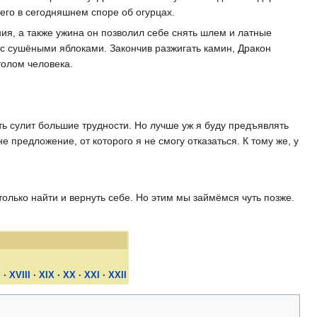
его в сегодняшнем споре об огурцах.
ия, а также ужина он позволил себе снять шлем и латные
с сушёными яблоками. Закончив разжигать камин, Дракон
толом человека.
ть сулит большие трудности. Но лучше уж я буду предъявлять
 предложение, от которого я не смогу отказаться. К тому же, у
олько найти и вернуть себе. Но этим мы займёмся чуть позже.
I
·
XVIII
·
XIX
·
XX
·
XXI
·
XXII