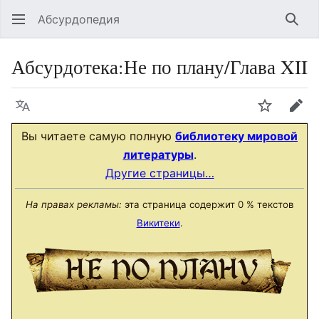
Абсурдопедия
Най
Абсурдотека
:
Не по плану/Глава XII
Язык
Шпионит
Пра
Вы читаете самую полную
библиотеку мировой
литературы
.
Другие страницы…
На правах рекламы:
эта страница содержит 0 % текстов
Викитеки
.