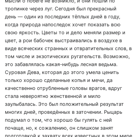
мысли о побеге не возникло, и они пошли по
тропинке через луг. Сегодня был прекрасный
день — один из последних тёплых дней в году,
когда природа напоследок хочет показать всю
свою яркость. Цветы то и дело меняли размер и
цвет, а рои бабочек выстраивались в воздухе в
виде всяческих странных и отвратительных слов, в
том числе и экзотических ругательств. Возможно,
это забавлялась какая-нибудь лесная ведьма.
Суровая Дева, которая до этого умела ценить
только хорошо сделанные копья и мечи, да
качественно отрубленные головы врагов, вдруг
стала невероятно женственной и мило
заулыбалась. Это был положительный результат
многих дней, проведённых в заточении. Рыцарь
подумал о том, что хорошо бы гулять с ней
почаще, но, к сожалению, он слишком занят
подготовкой к захвату всех известных в этом мире