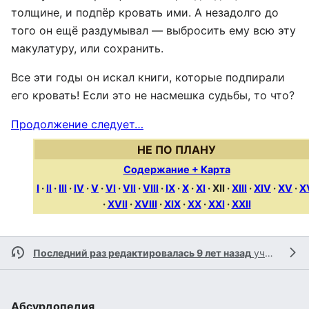
толщине, и подпёр кровать ими. А незадолго до
того он ещё раздумывал — выбросить ему всю эту
макулатуру, или сохранить.
Все эти годы он искал книги, которые подпирали
его кровать! Если это не насмешка судьбы, то что?
Продолжение следует…
НЕ ПО ПЛАНУ
Содержание + Карта
I
·
II
·
III
·
IV
·
V
·
VI
·
VII
·
VIII
·
IX
·
X
·
XI
·
XII
·
XIII
·
XIV
·
XV
·
X
·
XVII
·
XVIII
·
XIX
·
XX
·
XXI
·
XXII
Последний раз редактировалась 9 лет назад
участником
Абсурдопедия