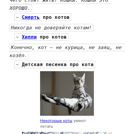
чего стоит жить? КОШКИ. КОШКИ ЭТО 
ХОРОШО.
~ 
Смерть
 про котов
Никогда не доверяйте котам!
~ 
Хиппи
 про котов
Конечно, кот — не курица, не заяц, не 
козёл.
~ 
Детская песенка про кота
Некоторые коты
умеют
летать