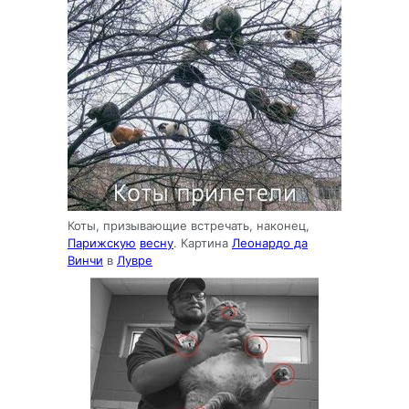
Коты, призывающие встречать, наконец,
Парижскую
весну
. Картина
Леонардо да
Винчи
в
Лувре