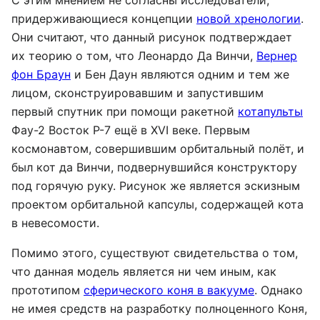
С этим мнением не согласны исследователи,
придерживающиеся концепции
новой хренологии
.
Они считают, что данный рисунок подтверждает
их теорию о том, что Леонардо Да Винчи,
Вернер
фон Браун
и Бен Даун являются одним и тем же
лицом, сконструировавшим и запустившим
первый спутник при помощи ракетной
котапульты
Фау-2 Восток Р-7 ещё в XVI веке. Первым
космонавтом, совершившим орбитальный полёт, и
был кот да Винчи, подвернувшийся конструктору
под горячую руку. Рисунок же является эскизным
проектом орбитальной капсулы, содержащей кота
в невесомости.
Помимо этого, существуют свидетельства о том,
что данная модель является ни чем иным, как
прототипом
сферического коня в вакууме
. Однако
не имея средств на разработку полноценного Коня,