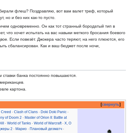
обирали флеш? Поздравляю, вот вам валет треф, который
, но и без них как-то пусто.
ичем одновременно. Он как тот странный бородатый тип в
ет, что хочет испытать на вас навыки меткого бросания боевого
вое. Если повезёт. Джокера часто теряют, на него плюются, его
быть сбалансирован. Как и ваш бюджет после ночи,
ом ставки банка постоянно повышаются.
американцев.
евле картона.
свернуть
s Creed
·
Clash of Clans
·
Doki Doki Panic
·
ony of Doom 2
·
Master of Orion II: Battle at
ill
·
World of Tanks
·
World of Warcraft
·
X, O
джеры 2
·
Марио
·
Плановый дезматч
·