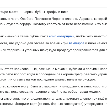
тыре масти — червы, бубны, трефы и пики.
аны в честь Особого Песчаного Червя с планеты Арракис, который
но и стук его сердца. Поэтому спастись от него невозможно. Это вы
ак именно в такие бубны бьют
компьютерщики
, чтобы хоть чем-то
еста, что удобно для отсева во время игры
вампиров
и иной нечист
или терриконы угольных шахт, куда продадут проигравшегося для о
они стоят нарисованные, важные, с мечами, кубками и прочими кор
те себе вопрос: когда в последний раз король треф реально управ
тоит ли ставить на кон последние штаны, ничем не рискуют.
арты, которые могут быть и старшими, и младшими, в зависимости о
ите вы, пока сосед по таверне спокойно загребает ваши медяки.
Вы замечали, что она единственная дама, которая словно признаёт
выплаты. Историки карт (то есть барные завсегдатаи) утверждают, ч