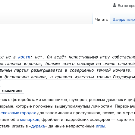
Вы не пр
Читать
Вандализир
все не в
кости
; нет, Он ведёт непостижимую игру собственн
остальных игроков, больше всего похожую на очень сложный
ричём партия разыгрывается в совершенно тёмной комнате, 
и бесконечно велики, а правила известны только Раздающем
знамения»
чек с фотороботами мошенников, шулеров, роковых дамочек и цифр
 тюрьме, которые положены вышеупомянутым личностям. Первонач
невековых
городах
для запоминания преступников, позже, по мере 
нием её в
монархов
, фрейлин и гвардейских офицеров — карточки
тали играть в «
дурака
» да иные непристойные
игры
.