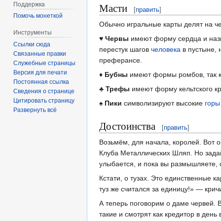
Поддержка
Масти
[
править
]
Помочь монеткой
Обычно игральные карты делят на че
Инструменты
♥️
Червы
имеют форму сердца и назв
Ссылки сюда
перестук шагов
человека
в пустыне, 
Связанные правки
преферансе.
Служебные страницы
Версия для печати
♦️
Бубны
имеют формы ромбов, так к
Постоянная ссылка
♣️
Трефы
имеют форму кельтского кр
Сведения о странице
Цитировать страницу
♠️
Пики
символизируют высокие
горы
Развернуть всё
Достоинства
[
править
]
Возьмём, для начала, королей. Вот 
Клуба Металлических Шляп. Но задай
улыбается, и пока вы размышляете, с
Кстати, о тузах. Это единственные к
туз же считался за единицу!» — крич
А теперь поговорим о даме червей. 
такие и смотрят как кредитор в день 