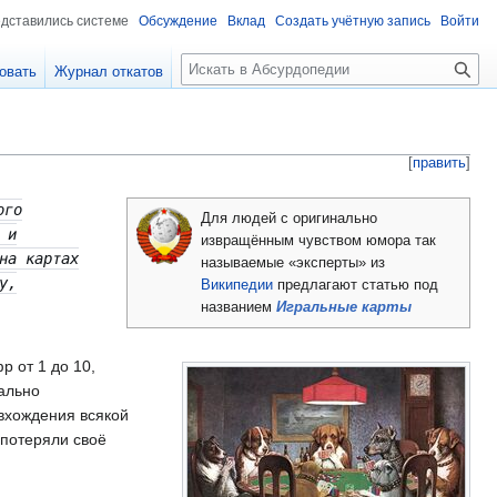
едставились системе
Обсуждение
Вклад
Создать учётную запись
Войти
П
овать
Журнал откатов
о
и
с
к
[
править
]
ого
Для людей с оригинально
 и
извращённым чувством юмора так
на картах
называемые «эксперты» из
у,
Википедии
предлагают статью под
названием
Игральные карты
 от 1 до 10,
ально
вхождения всякой
 потеряли своё