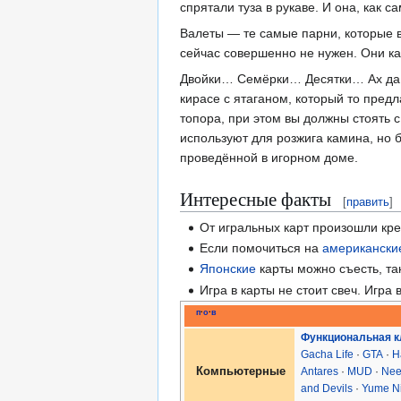
спрятали туза в рукаве. И она, как с
Валеты — те самые парни, которые 
сейчас совершенно не нужен. Они как 
Двойки… Семёрки… Десятки… Ах да, д
кирасе с ятаганом, который то предл
топора, при этом вы должны стоять с
используют для розжига камина, но 
проведённой в игорном доме.
Интересные факты
[
править
]
От игральных карт произошли кр
Если помочиться на
американски
Японские
карты можно съесть, та
Игра в карты не стоит свеч. Игра 
п
·
о
·
в
Функциональная 
Gacha Life
·
GTA
·
H
Компьютерные
Antares
·
MUD
·
Nee
and Devils
·
Yume Ni