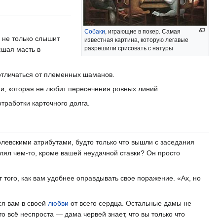
Собаки
, играющие в покер. Самая
 не только слышит
известная картина, которую легавые
разрешили срисовать с натуры
сшая масть в
 отличаться от племенных шаманов.
и, которая не любит пересечения ровных линий.
тработки карточного долга.
олевскими атрибутами, будто только что вышли с заседания
лял чем-то, кроме вашей неудачной ставки? Он просто
т того, как вам удобнее оправдывать свое поражение. «Ах, но
ся вам в своей
любви
от всего сердца. Остальные дамы не
то всё неспроста — дама червей знает, что вы только что