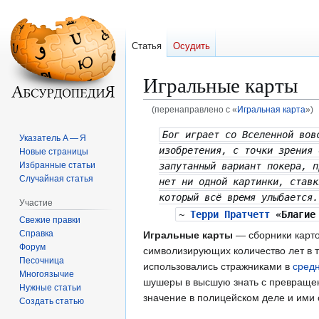
Статья
Осудить
Игральные карты
(перенаправлено с «
Игральная карта
»)
Перейти
Перейти
Бог играет со Вселенной во
Указатель А — Я
к
к
изобретения, с точки зрения 
Новые страницы
навигации
поиску
запутанный вариант покера, п
Избранные статьи
Случайная статья
нет ни одной картинки, ставк
который всё время улыбается.
Участие
~
Терри Пратчетт
«Благие 
Свежие правки
Справка
Игральные карты
— сборники карто
Форум
символизирующих количество лет в
Песочница
использовались стражниками в
сред
Многоязычие
шушеры в высшую знать с превраще
Нужные статьи
значение в полицейском деле и ими с
Создать статью