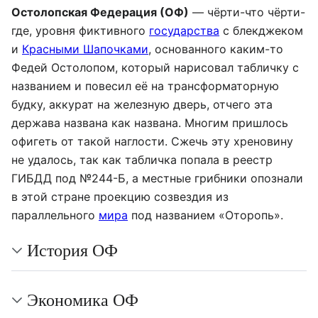
Остолопская Федерация (ОФ)
— чёрти-что чёрти-
где, уровня фиктивного
государства
с блекджеком
и
Красными Шапочками
, основанного каким-то
Федей Остолопом, который нарисовал табличку с
названием и повесил её на трансформаторную
будку, аккурат на железную дверь, отчего эта
держава названа как названа. Многим пришлось
офигеть от такой наглости. Сжечь эту хреновину
не удалось, так как табличка попала в реестр
ГИБДД под №244-Б, а местные грибники опознали
в этой стране проекцию созвездия из
параллельного
мира
под названием «Оторопь».
История ОФ
Экономика ОФ