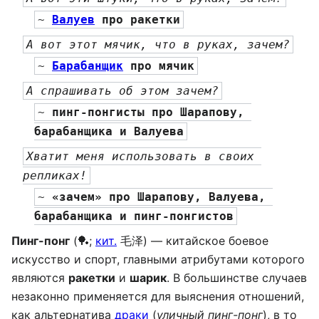
~ 
Валуев
 про ракетки
А вот этот мячик, что в руках, зачем?
~ 
Барабанщик
 про мячик
А спрашивать об этом зачем?
~ 
пинг-понгисты про Шарапову, 
барабанщика и Валуева
Хватит меня использовать в своих 
репликах!
~ 
«зачем» про Шарапову, Валуева, 
барабанщика и пинг-понгистов
Пинг-понг
(🏓;
кит.
毛泽) — китайское боевое
искусство и спорт, главными атрибутами которого
являются
ракетки
и
шарик
. В большинстве случаев
незаконно применяется для выяснения отношений,
как альтернатива
драки
(
уличный пинг-понг
), в то