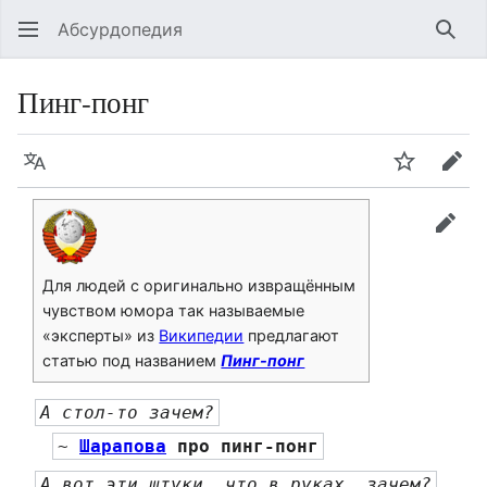
Абсурдопедия
Най
Пинг-понг
Язык
Шпионит
Пра
прав
Для людей с оригинально извращённым
чувством юмора так называемые
«эксперты» из
Википедии
предлагают
статью под названием
Пинг-понг
А стол-то зачем?
~ 
Шарапова
 про пинг-понг
А вот эти штуки, что в руках, зачем?