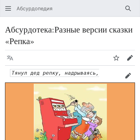
Абсурдопедия
Най
Абсурдотека
:
Разные версии сказки
«Репка»
Язык
Шпионит
Пра
Тянул дед репку, надрываясь,
прав