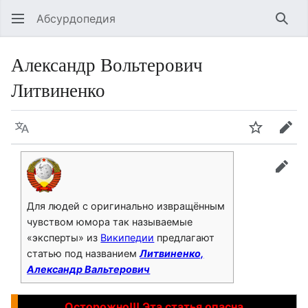
Абсурдопедия
Най
Александр Вольтерович
Литвиненко
Язык
Шпионит
Пра
прав
Для людей с оригинально извращённым
чувством юмора так называемые
«эксперты» из
Википедии
предлагают
статью под названием
Литвиненко,
Александр Вальтерович
Осторожно!!! Эта статья опасна.