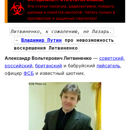
Эта статья токсична, радиоактивна, покрыта
шипами и плюётся кислотой. Читать только в
противогазе и защитных перчатках!
Литвиненко, к сожалению, не Лазарь.
~ 
Владимир Путин
 про невозможность 
воскрешения Литвиненко
Александр Вольтерович Литвиненко
—
советский
,
российский
,
британский
и бабруйский
пейсатель
,
офицер
ФСБ
и известный шютник.