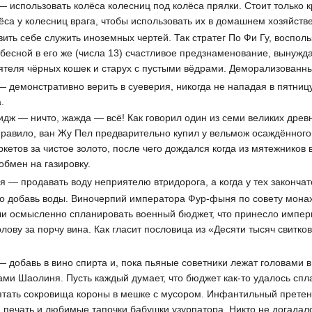
 использовать колёса колесниц под колёса прялки. Стоит только к
лёса у колесниц врага, чтобы использовать их в домашнем хозяйстве
ить себе служить иноземных чертей. Так стратег По Фи Гу, воспол
есной в его же (числа 13) счастливое предзнаменование, вынужда
ятеля чёрных кошек и старух с пустыми вёдрами. Деморализованный
 демонстративно верить в суеверия, никогда не нападая в пятницу 
.
дж — ничто, жажда — всё! Как говорил один из семи великих древ
правило, ван Жу Пел предварительно купил у вельмож осаждённого
кетов за чистое золото, после чего дождался когда из мятежников 
обмен на газировку.
 — продавать воду неприятелю втридорога, а когда у тех закончатс
о добавь воды. Виночерпий императора Фур-фыня по совету монахо
ли осмысленно спланировать военный бюджет, что принесло импер
ову за порчу вина. Как гласит пословица из «Десяти тысяч свитко
 добавь в вино спирта и, пока пьяные советники лежат головами 
и Шаолиня. Пусть каждый думает, что бюджет как-то удалось спла
тать сокровища короны в мешке с мусором. Инфантильный претенд
печать и любимые тапочки бабушки узурпатора. Никто не догадался,