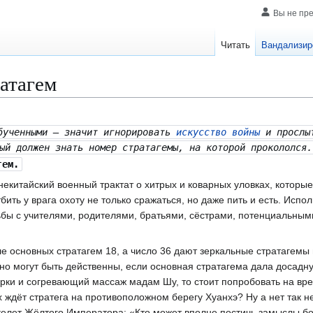
Вы не пр
Читать
Вандализир
атагем
обученными — значит игнорировать
искусство войны
и прослы
ый должен знать номер стратагемы, на которой прокололся.
гем.
екитайский военный трактат о хитрых и коварных уловках, которы
бить у врага охоту не только сражаться, но даже пить и есть. Испол
бы с учителями, родителями, братьями, сёстрами, потенциальным
ле основных стратагем 18, а число 36 дают зеркальные стратагемы
но могут быть действенны, если основная стратагема дала досадну
рки и согревающий массаж мадам Шу, то стоит попробовать на вре
 ждёт стратега на противоположном берегу Хуанхэ? Ну а нет так нет
елет Жёлтого Императора: «Кто может вполне постичь замыслы бого