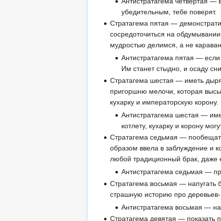
Антистратагема четвёртая — в
убедительным, тебе поверят.
Стратагема пятая — демонстратив
сосредоточиться на обдумывании с
мудростью делимся, а не караван
Антистратагема пятая — если 
Им станет стыдно, и осаду сн
Стратагема шестая — иметь дыря
пригоршню мелочи, которая высыпа
кухарку и императорскую корону.
Антистратагема шестая — имет
котлету, кухарку и корону могу
Стратагема седьмая — пообещать
образом ввела в заблуждение и к
любой традиционный брак, даже 
Антистратагема седьмая — пр
Стратагема восьмая — напугать б
страшную историю про деревьев-в
Антистратагема восьмая — на
Стратагема девятая — показать п