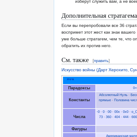
изберут служить вам, а не вое
Дополнительная стратагема
Если вы перепробовали все 36 стра
воспримет этот жест как знак вашего
уме больше стратагем, чем те, что о
обратить их против него.
См. также
[
править
]
Искусство войны (Дарт Херохито, Су
п
·
о
·
в
Парадоксы
0=
Абсолютный Нуль
·
Бес
Константы
прямые
·
Половина чис
-0
·
0
·
00
·
00x
·
0x0
·
o_
Числа
73
·
360
·
404
·
444
·
666
Фигуры
Американская мате