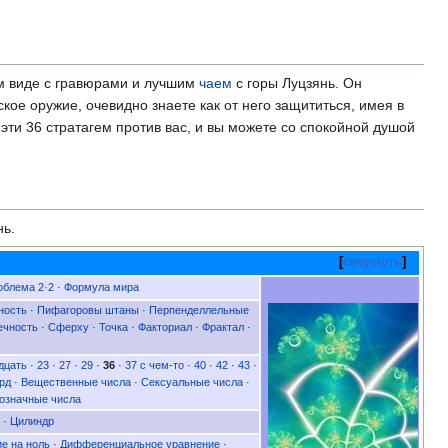
ом виде с гравюрами и лучшим
чаем
с горы Луцзянь. Он
ское оружие, очевидно знаете как от него защититься, имея в
 эти 36 стратагем против вас, и вы можете со спокойной душой
нь.
свернуть
облема 2·2
·
Формула мира
ность
·
Пифагоровы штаны
·
Перпенделлельные
ечность
·
Сферху
·
Точка
·
Факториал
·
Фрактал
·
дцать
·
23
·
27
·
29
·
36
·
37 с чем-то
·
40
·
42
·
43
·
рд
·
Вещественные числа
·
Сексуальные числа
·
означные числа
·
Цилиндр
е на ноль
·
Дифференциальное уравнение
·