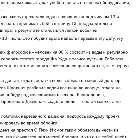
рестьянам показать, как удобно прясть на новом оборудовании,
.
ьзовавшись страхом западных варваров перед числом 13 и
л врагов принимать бой в пятницу 13, предварительно
 враг в результате становился лёгкой добычей.
13 числа. Это побудит врага напасть первым в эту дату. А у
них философов «Человек на 90 % состоит из воды и регулярно
 сепаратистского города Жа Жда в оазисе пустыни Гоби всю
вместе с потом испарится желание сопротивляться, и те вернут
я деньги, отдать остатки воды в обмен на мирный договор.
в Шаолиня разбавил водой все вина во дворце, отчего на
ии победу над кочевниками с севера. К сожалению,
в Бронзового Дракона»: «сделал дело — сбегай смело, а не
в ломтиках нарезанного дайкона, подбрось каждому проект
нировать во время по́пойки.
ент на престол О Пчхи И смог таким образом вынести из
 кто скрывается под маской бродяги, и что он с собой несёт,