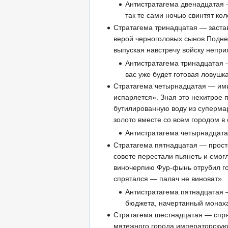
Антистратагема двенадцатая —
так те сами ночью свинтят ко
Стратагема тринадцатая — застав
верой черноголовых сынов Поднеб
выпуская навстречу войску непри
Антистратагема тринадцатая —
вас уже будет готовая ловушка
Стратагема четырнадцатая — ими
испаряется». Зная это нехитрое 
бутилированную воду из супермар
золото вместе со всем городом в 
Антистратагема четырнадцатая
Стратагема пятнадцатая — прост
совете перестали пьянеть и смог
виночерпию Фур-фынь отрубил гол
спрятался — палач не виноват».
Антистратагема пятнадцатая —
бюджета, начертанный монахам
Стратагема шестнадцатая — спря
мятежного города императорскую 