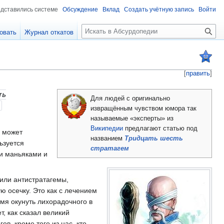
едставились системе
Обсуждение
Вклад
Создать учётную запись
Войти
П
овать
Журнал откатов
о
и
с
к
[
править
]
ть
Для людей с оригинально
извращённым чувством юмора так
называемые «эксперты» из
Википедии
предлагают статью под
е может
названием
Тридцать шесть
ьзуется
стратагем
и маньяками и
 или антистратагемы,
ю осечку. Это как с лечением
мя окунуть лихорадочного в
, как сказал великий
в, кроме того из нас, кто