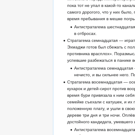
пока тот не упал в какой-то кана
самого дорогого, что у них было,
время пребывания в мешке погры
Антистратагема шестнадцатая 
в отбросах.
Стратагема семнадцатая — играть
Эхмаджи готов был сбежать с пол
противника врасплох». Поразмыс
успевшие разбежаться в панике в
Антистратагема семнадцатая —
нечисто, и вы сильнее него. 
Стратагема восемнадцатая — осе
кухарок и детей-сирот против во
время бури привязала к ним себя
семейке съехали с катушек, и их
положенную плату, и ушли в свою
дереве три дня и три ночи. Оплёв
достойного кандидата, умевшего
Антистратагема восемнадцатая