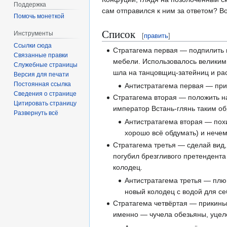
Поддержка
сам отправился к ним за ответом? Во
Помочь монеткой
Список
Инструменты
[
править
]
Ссылки сюда
Стратагема первая — подпилить н
Связанные правки
мебели. Использовалось великим
Служебные страницы
шла на танцовщиц-затейниц и рас
Версия для печати
Постоянная ссылка
Антистратагема первая — приб
Сведения о странице
Стратагема вторая — положить на
Цитировать страницу
император Встань-глянь таким о
Развернуть всё
Антистратагема вторая — похит
хорошо всё обдумать) и нечем
Стратагема третья — сделай вид,
погубил брезгливого претендента
колодец.
Антистратагема третья — плю
новый колодец с водой для се
Стратагема четвёртая — прикинь
именно — чучела обезьяны, уцеле