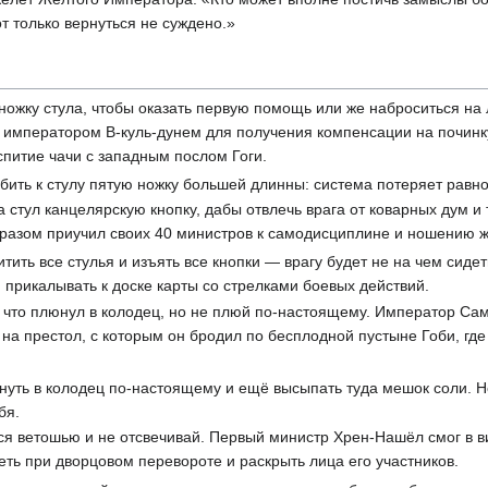
т только вернуться не суждено.»
ожку стула, чтобы оказать первую помощь или же наброситься на 
 императором В-куль-дунем для получения компенсации на починку
питие чачи с западным послом Гоги.
ить к стулу пятую ножку большей длинны: система потеряет равно
 стул канцелярскую кнопку, дабы отвлечь врага от коварных дум и
бразом приучил своих 40 министров к самодисциплине и ношению ж
ить все стулья и изъять все кнопки — врагу будет не на чем сидет
 прикалывать к доске карты со стрелками боевых действий.
 что плюнул в колодец, но не плюй по-настоящему. Император Сам
 на престол, с которым он бродил по бесплодной пустыне Гоби, гд
нуть в колодец по-настоящему и ещё высыпать туда мешок соли. Н
бя.
ся ветошью и не отсвечивай. Первый министр Хрен-Нашёл смог в в
ть при дворцовом перевороте и раскрыть лица его участников.