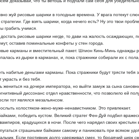
сем доказывай, что ты ветошь и подпали сам себя для убедительно
но жуй рисовые шарики в голодные времена. У врага потекут слюн
тратегии. Где взять шарики, когда нечего есть? Ну это твои пробл
ы грабить учимся.
достать рисовые шарики негде, то дави на жалость осаждающих, п
имут, оставив поминальные конфеты у стен города.
вые карманы и вместительный пакет. Шпион Кинь-Минь однажды р
лась из дырки в карманах, и, пока стражники собирали их с пола, 
ь набитые деньгами карманы. Пока стражники будут трясти тебя з
т украсть и без тебя.
 жениться на дочери императора, но выйти замуж за сына сановн
огнитивный диссонанс отдел нравственности, что позволило ей полу
если тот являлся мезальянсом.
ослыть холостяком-жено-муже-ненавистником. Это привлекает.
айками, победить кустом. Великий стратег Фен-Дуй подбил вражес
ампиров, крадущихся в ночи. После чего нарядил своих крестьян в
пугаться страшными байками самому и паниковать при всяком удоб
альчик. Если противник долго удерживал смех, то бродячий цирк 