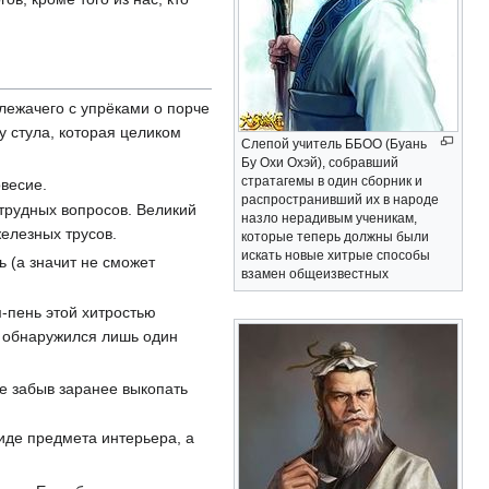
лежачего с упрёками о порче
 стула, которая целиком
Слепой учитель ББОО (Буань
Бу Охи Охэй), собравший
стратагемы в один сборник и
весие.
распространивший их в народе
 трудных вопросов. Великий
назло нерадивым ученикам,
елезных трусов.
которые теперь должны были
искать новые хитрые способы
ь (а значит не сможет
взамен общеизвестных
-пень этой хитростью
е обнаружился лишь один
е забыв заранее выкопать
иде предмета интерьера, а