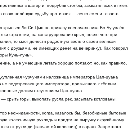
ротивника в шатёр и, подрубив столбы, захватил всех в плен.
 свою нелёгкую судьбу противник — легко сменит своего
х крыльев Ли Си Цын по приказу военачальника Бо Бу увлёк
тки стратегии, на конструирование крыл, после чего при
ания, то смог донести радостную весть о своей великой
ил с друзьями, не имеющих денег на вечеринку). Как говорил
оры Кунь-лунь».
ение, а не умеющие летать хорошо ползают, но, как правило,
дкупленная чурчунями наложница императора Цап-цуана
го не подозревающего императора, привыкшего к тёплым
коенные долгим отсутствием Цап-цуана.
— срыть горы, выкопать русла рек, засыпать котлованы,
тор неожиданности, когда, казалось бы, безобидные бытовые
арую колесничную рухлядь и придти на выручку окружённому
ься от рухляди (запчастей колесниц) в сараях Запретного