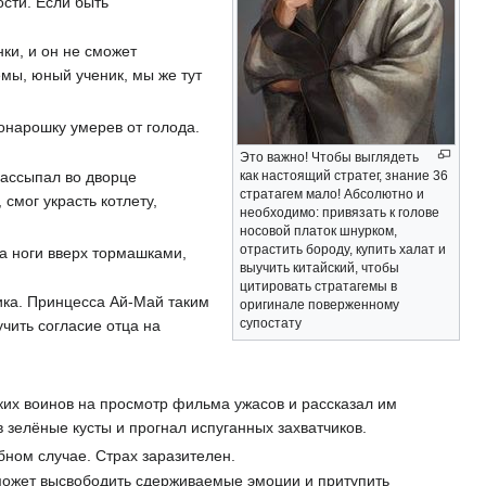
сти. Если быть
ки, и он не сможет
емы, юный ученик, мы же тут
онарошку умерев от голода.
Это важно! Чтобы выглядеть
ассыпал во дворце
как настоящий стратег, знание 36
стратагем мало! Абсолютно и
смог украсть котлету,
необходимо: привязать к голове
носовой платок шнурком,
отрастить бороду, купить халат и
а ноги вверх тормашками,
выучить китайский, чтобы
цитировать стратагемы в
ика. Принцесса Ай-Май таким
оригинале поверженному
супостату
чить согласие отца на
ких воинов на просмотр фильма ужасов и рассказал им
 зелёные кусты и прогнал испуганных захватчиков.
ном случае. Страх заразителен.
сможет высвободить сдерживаемые эмоции и притупить