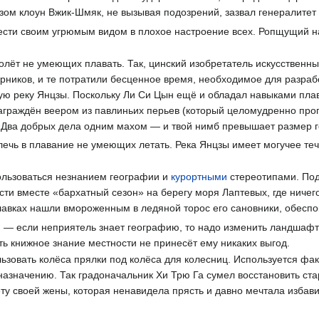
зом клоун Вжик-Шмяк, не вызывая подозрений, зазвал генералитет п
ести своим угрюмым видом в плохое настроение всех. Ропщущий на
олёт не умеющих плавать. Так, цинский изобретатель искусственны
рников, и те потратили бесценное время, необходимое для разрабо
ую реку Янцзы. Поскольку Ли Си Цын ещё и обладал навыками плав
аграждён веером из павлиньих перьев (который целомудренно проп
«Два добрых дела одним махом — и твой нимб превышает размер г
ечь в плавание не умеющих летать. Река Янцзы имеет могучее теч
ользоваться незнанием географии и
курортными
стереотипами. По
сти вместе «бархатный сезон» на берегу моря Лаптевых, где ниче
лавках нашли вмороженным в ледяной торос его сановники, обеспо
 — если неприятель знает географию, то надо изменить ландшафт 
ть книжное знание местности не принесёт ему никаких выгод.
зовать колёса прялки под колёса для колесниц. Используется фак
назначению. Так градоначальник Хи Трю Га сумел восстановить ст
у своей жены, которая ненавидела прясть и давно мечтала избавит