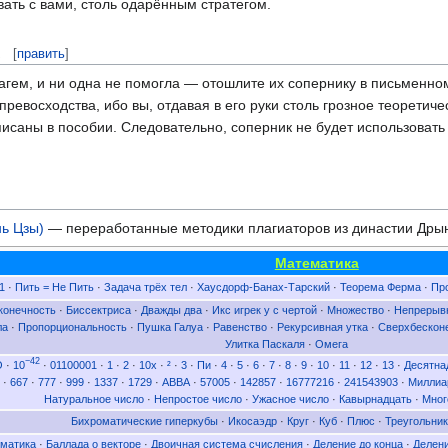
вать с вами, столь одарённым стратегом.
[
править
]
тагем, и ни одна не помогла — отошлите их сопернику в письменн
 превосходства, ибо вы, отдавая в его руки столь грозное теоретиче
писаны в пособии. Следовательно, соперник не будет использовать
нь Цзы)
— переработанные методики плагиаторов из династии Дры
Математика
1
·
Пить = Не Пить
·
Задача трёх тел
·
Хаусдорф-Банах-Тарский
·
Теорема Ферма
·
Пр
конечность
·
Биссектриса
·
Дважды два
·
Икс игрек у с чертой
·
Множество
·
Непрерыв
ла
·
Пропорциональность
·
Пушка Галуа
·
Равенство
·
Рекурсивная утка
·
Сверхбескон
Улитка Паскаля
·
Омега
−42
O
·
10
·
01100001
·
1
·
2
·
10x
·
²
·
3
·
Пи
·
4
·
5
·
6
·
7
·
8
·
9
·
10
·
11
·
12
·
13
·
Десятна
·
667
·
777
·
999
·
1337
·
1729
·
ABBA
·
57005
·
142857
·
16777216
·
241543903
·
Миллиа
Натуральное число
·
Непростое число
·
Ужасное число
·
Кавырнадцать
·
Мног
Бихроматические гиперкубы
·
Икосаэдр
·
Круг
·
Куб
·
Плюс
·
Треугольник
матика
·
Баллада о векторе
·
Двоичная система счисления
·
Деление до конца
·
Делени