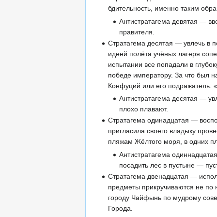
бдительность, именно таким обра
Антистратагема девятая — вв
правителя.
Стратагема десятая — увлечь в п
идеей полёта учёных лагеря сопе
испытании все попадали в глубок
победе императору. За что был н
Конфуций или его подражатель: 
Антистратагема десятая — увл
плохо плавают.
Стратагема одинадцатая — восп
пригласила своего владыку прове
пляжам Жёлтого моря, в одних п
Антистратагема одиннадцатая
посадить лес в пустыне — пус
Стратагема двенадцатая — исполь
предметы прикручиваются не по 
городу Чайфынь по мудрому совет
Города.