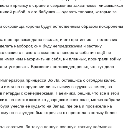
ивело к кризису в стране и свержению захватчиков, лишившихся
гнилой рыбой, а его бабушка — одевать тапочки, которые за
, и сокровища короны будут естественным образом похоронены
атное превосходство в силах, и его противник — полковник
делать наоборот, сим буду непредсказуем и застану
алевшие от такого внезапного поворота события ещё не
не имея чем накормить ни себя, ни пленных, проиграли войну.
апитулировать. Вражеских полководец решит, что тут дело
Императора принцесса Зю Ли, оставшись с отрядом калек,
, и имея на вооружении лишь тысячу воздушных змеев, во
ов петарды с фейерверками. Наёмники, решив, что все в этой
вить на смех в каком-то дворцовом спектакле, молча забрали
буря унесла её куда-то на Запад, где она и провисела на
этому он вынужден был отречься от престола в пользу более
ользоваться. За такую ценную военную тактику наёмники