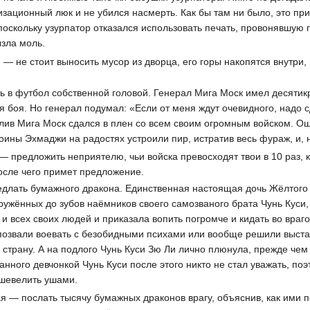
лизационный люк и не убился насмерть. Как бы там ни было, это пр
 поскольку узурпатор отказался использовать печать, провонявшую 
зла моль.
— не стоит выносить мусор из дворца, его горы накопятся внутри
 в футбол собственной головой. Генерал Мига Моск имел десятикр
я боя. Но генерал подумал: «Если от меня ждут очевидного, надо с
лив Мига Моск сдался в плен со всем своим огромным войском. Ош
оины Эхмаджи на радостях устроили пир, истратив весь фураж, и, 
 предложить неприятелю, чьи войска превосходят твои в 10 раз, к
После чего примет предложение.
длать бумажного дракона. Единственная настоящая дочь Жёлтого 
оружённых до зубов наёмников своего самозваного брата Чунь Куси
 и всех своих людей и приказала вопить погромче и кидать во враг
 позвали воевать с безобидными психами или вообще решили выста
 страну. А на подлого Чунь Куси Зю Ли лично плюнула, прежде чем 
анного девчонкой Чунь Куси после этого никто не стал уважать, по
 шевелить ушами.
 — послать тысячу бумажных драконов врагу, объяснив, как ими п