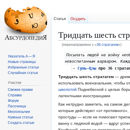
Статья
Осудить
Тридцать шесть стр
(перенаправлено с «
36 стратагем
»)
Перейти
Перейти
Посылать людей на войну не
Указатель А — Я
к
к
невоспитанным варваром. Кажд
Новые страницы
навигации
поиску
Избранные статьи
~
Сунь-Цзы
про 36 страта
Случайная статья
Тридцать шесть стратагем
— древн
Участие
использовать военачальник, чтобы от
школотой
Поднебесной с целью борь
Свежие правки
Справка
латентными иностранцами.
Форум
Как нетрудно заметить, на самом де
Песочница
которые действуют «от противного», 
Многоязычие
простуды — если не помогают припа
Нужные статьи
Создать статью
ванну с ледяной водой — вдруг успех
Конфуций, глядя на позолоченный ск