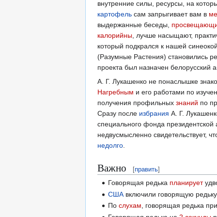
внутренние силы, ресурсы, на кото
картофель
сам запрыгивает вам в
м
выдержанные беседы,
просвещающ
калорийны
, лучше насыщают, практи
который подкрался к нашей синеоко
(Разумные Растения) становились ре
проекта был назначен белорусский 
А. Г. Лукашенко не понаслышке зна
Нагребным
и его работами по изуче
получения профильных
знаний
по пр
Сразу после
избрания
А. Г. Лукашен
специального фонда президентской 
недвусмысленно свидетельствует, ч
недолго
.
Важно
[
править
]
Говорящая редька
планирует
удв
США
включили говорящую редьку
По
слухам
, говорящая редька п
Говорящая редька на
2
секунды
р