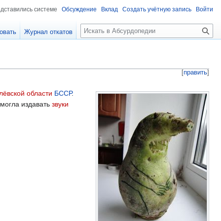
едставились системе
Обсуждение
Вклад
Создать учётную запись
Войти
П
овать
Журнал откатов
о
и
с
к
[
править
]
лёвской области
БССР
.
 могла издавать
звуки