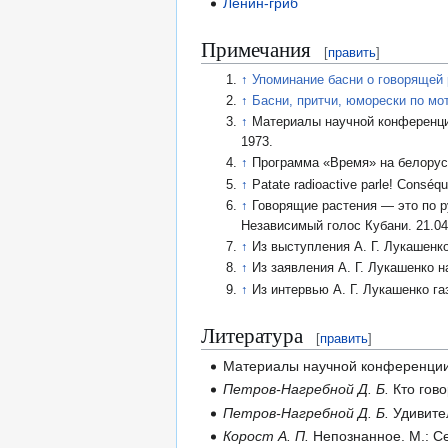
Ленин-гриб
Примечания
[
править
]
↑
Упоминание басни о говорящей
↑
Басни, притчи, юморески по мо
↑
Материалы научной конференци
1973.
↑
Программа «Время» на белорусс
↑
Patate radioactive parle! Conséq
↑
Говорящие растения — это по р
Независимый голос Кубани. 21.04
↑
Из выступления А. Г. Лукашенк
↑
Из заявления А. Г. Лукашенко 
↑
Из интервью А. Г. Лукашенко га
Литература
[
править
]
Материалы научной конференции 
Петров-Нагребной Д. Б.
Кто гово
Петров-Нагребной Д. Б.
Удивител
Корост А. П.
Непознанное. М.: Се