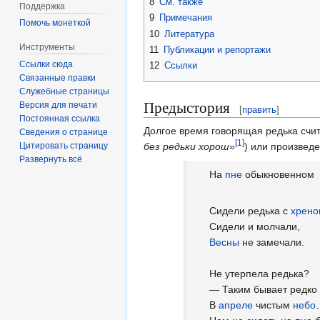
8
См. также
Поддержка
9
Примечания
Помочь монеткой
10
Литература
Инструменты
11
Публикации и репортажи
Ссылки сюда
12
Ссылки
Связанные правки
Служебные страницы
Предыстория
Версия для печати
[
править
]
Постоянная ссылка
Долгое время говорящая редька счи
Сведения о странице
[
1
]
без редьки хорош
»
) или произвед
Цитировать страницу
Развернуть всё
На
пне
обыкновенном
Сидели редька с
хрено
Сидели и молчали,
Весны
не замечали.
Не утерпела редька?
— Таким бывает редко
В
апреле
чистым
небо