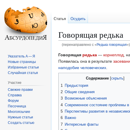
Статья
Осудить
Говорящая редька
(перенаправлено с «
Редька говорящая
»)
Перейти
Перейти
Говорящая
редька
—
корнеплод
, 
Указатель А — Я
к
к
Появилась она в результате
засеван
Новые страницы
навигации
поиску
наподобие человеческих
.
Избранные статьи
Случайная статья
Содержание
Участие
1
Предыстория
Свежие правки
2
Общие сведения
Справка
3
Возможные объяснения
Форум
4
Современное состояние проблемы в
Песочница
5
Перспективы развития в независимо
Многоязычие
Нужные статьи
6
Важно
Создать статью
7
Интересные факты