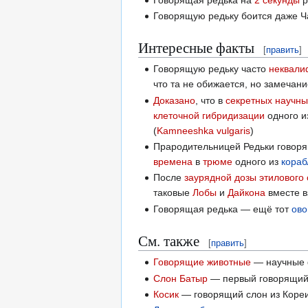
Говорящую редьку боится даже Ч
Интересные факты
[
править
]
Говорящую редьку часто
неквал
что та не обижается, но замечани
Доказано
, что в
секретных
научны
клеточной гибридизации
одного 
(
Kamneeshka vulgaris
)
Прародительницей Редьки говорящ
времена
в
трюме
одного из
кораб
После
заурядной
дозы
этилового
таковые
Лобы
и
Дайкона
вместе в
Говорящая редька — ещё тот
ов
См. также
[
править
]
Говорящие животные
— научные 
Слон Батыр
— первый говорящий
Косик
— говорящий слон из Коре