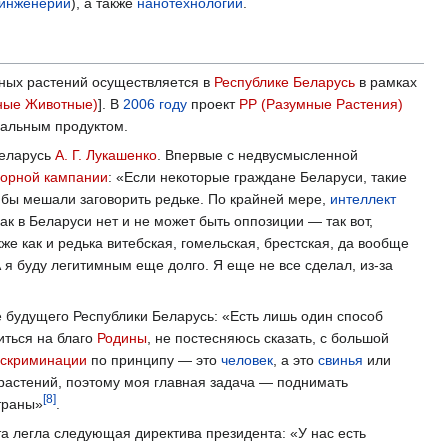
 инженерии
), а также
нанотехнологии
.
ных растений осуществляется в
Республике Беларусь
в рамках
ные Животные)
]. В
2006 году
проект
РР (Разумные Растения)
нальным продуктом.
Беларусь
А. Г. Лукашенко
. Впервые с недвусмысленной
орной кампании
: «Если некоторые граждане Беларуси, такие
ые бы мешали заговорить редьке. По крайней мере,
интеллект
 как в Беларуси нет и не может быть оппозиции — так вот,
кже как и редька витебская, гомельская, брестская, да вообще
 я буду легитимным еще долго. Я еще не все сделал, из-за
ие будущего Республики Беларусь: «Есть лишь один способ
иться на благо
Родины
, не постесняюсь сказать, с большой
скриминации
по принципу — это
человек
, а это
свинья
или
 растений, поэтому моя главная задача — поднимать
[
8
]
траны»
.
та легла следующая директива президента: «У нас есть