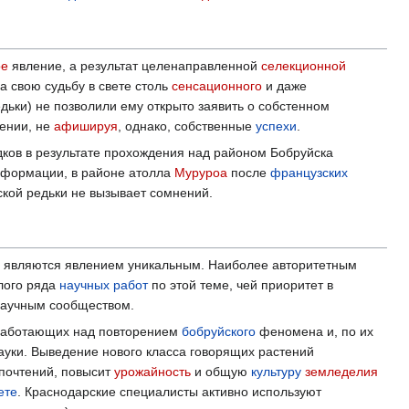
ое
явление, а результат целенаправленной
селекционной
а свою судьбу в свете столь
сенсационного
и даже
ьки) не позволили ему открыто заявить о собстенном
ении, не
афишируя
, однако, собственные
успехи
.
ков в результате прохождения над районом Бобруйска
нформации, в районе атолла
Муруроа
после
французских
кой редьки не вызывает сомнений.
ия являются явлением уникальным. Наиболее авторитетным
лого ряда
научных работ
по этой теме, чей приоритет в
 научным сообществом.
 работающих над повторением
бобруйского
феномена и, по их
ауки. Выведение нового класса говорящих растений
почтений, повысит
урожайность
и общую
культуру
земледелия
ете
. Краснодарские специалисты активно используют