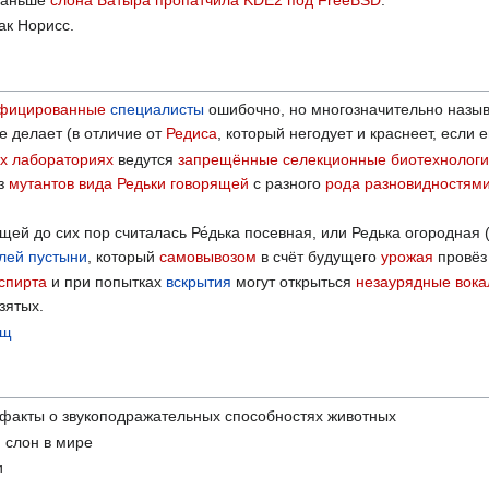
ак Норисс.
ифицированные
специалисты
ошибочно, но многозначительно назы
е делает (в отличие от
Редиса
, который негодует и краснеет, если 
х лабораториях
ведутся
запрещённые
селекционные
биотехнологи
из
мутантов
вида
Редьки говорящей
с разного
рода
разновидностям
ей до сих пор считалась Ре́дька посевная, или Редька огородная 
лей пустыни
, который
самовывозом
в счёт будущего
урожая
провёз
 спирта
и при попытках
вскрытия
могут открыться
незаурядные
вок
зятых.
ощ
факты о звукоподражательных способностях животных
 слон в мире
и