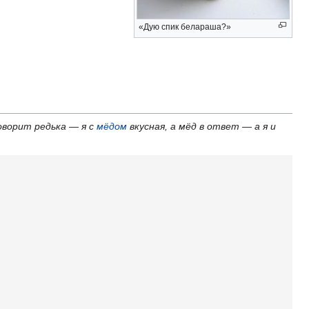
«Дую спик белараша?»
оворит редька — я с
мёдом
вкусная, а мёд в ответ — а я и