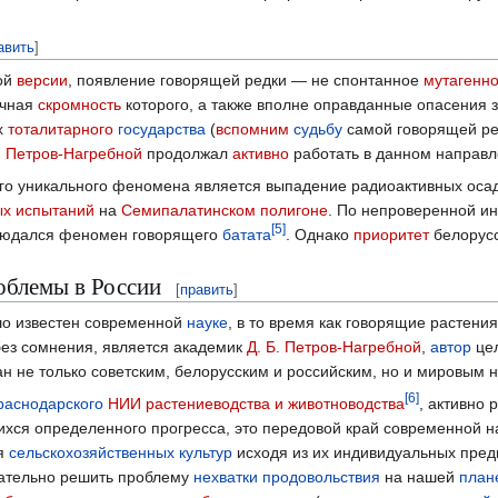
авить
]
ой
версии
, появление говорящей редки — не спонтанное
мутагенн
ичная
скромность
которого, а также вполне оправданные опасения з
х
тоталитарного
государства
(
вспомним
судьбу
самой говорящей ред
. Петров-Нагребной
продолжал
активно
работать в данном направл
о уникального феномена является выпадение радиоактивных осад
х испытаний
на
Семипалатинском полигоне
. По непроверенной и
[
5
]
юдался феномен говорящего
батата
. Однако
приоритет
белорусс
облемы в России
[
править
]
о известен современной
науке
, в то время как говорящие растен
ез сомнения, является академик
Д. Б. Петров-Нагребной
,
автор
це
н не только советским, белорусским и российским, но и мировым
[
6
]
раснодарского
НИИ растениеводства и животноводства
, активно
хся определенного прогресса, это передовой край современной н
ия
сельскохозяйственных культур
исходя из их индивидуальных пред
чательно решить проблему
нехватки продовольствия
на нашей
план