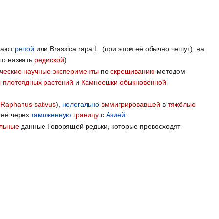
вают
репой
или Brassica rapa L. (при этом её обычно чешут), на
его назвать
редиской
)
ческие
научные эксперименты
по
скрещиванию
методом
и
плотоядных растений
и
Камнеешки обыкновенной
(
Raphanus sativus
),
нелегально
эммигрировавшей
в
тяжёлые
 её через
таможенную
границу
с
Азией
.
альные
данные Говорящей редьки, которые превосходят