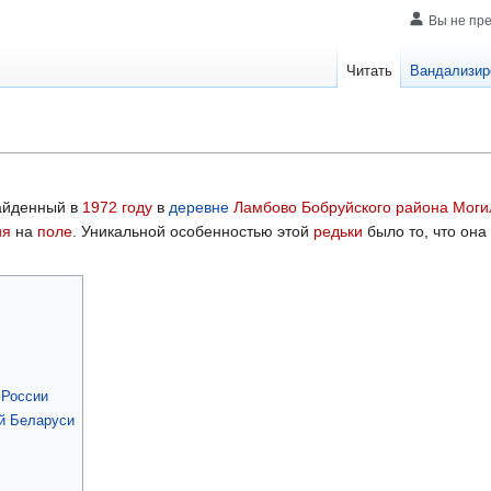
Вы не пр
Читать
Вандализир
найденный в
1972 году
в
деревне
Ламбово
Бобруйского района
Моги
ия
на
поле
. Уникальной особенностью этой
редьки
было то, что она
 России
й Беларуси