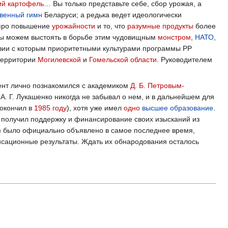
й картофель
… Вы только представьте себе, сбор урожая, а
твенный
гимн
Беларуси; а редька ведет идеологически
ю про повышение
урожайности
и то, что
разумные продукты
более
 мы можем выстоять в борьбе этим чудовищным
монстром
,
НАТО
,
твии с которым приоритетными культурами программы РР
 территории
Могилевской
и
Гомельской области
. Руководителем
ент лично познакомился с академиком
Д. Б. Петровым-
. Г. Лукашенко никогда не забывал о нем, и в дальнейшем для
окончил в
1985 году
), хотя уже имел
одно
высшее образование
.
получил поддержку и финансирование своих изысканий из
я) было официально объявлено в самое последнее время,
сационные результаты. Ждать их обнародования осталось