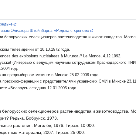
 редьке
тивам Элиэзера Штейнбарга. «Редька с хреном»
и белорусских селекционеров растениводства и животноводства. Могил
ком телевидении от 18.10.1972 года.
uences des explosions nucléairees à Mururoa // Le Monde, 4.12.1992.
усски! (Интервью с ведущим научным сотрудником Краснодарского НИИ р
.2004 год.
о на предвыборном митинге в Минске 25.02.2006 года.
на пресс-конференции с представителями украинских СМИ в Минске 23.11
зете «Беларусь сегодня» 12.01.2006 года.
белорусских селекционеров растениводства и животноводства. Мо
рит? Редька. Бобруйск, 1973.
ьные растения. Могилёв, 1976. Тираж: 10 000.
кретные материалы, 2007. Тираж: 25 000.