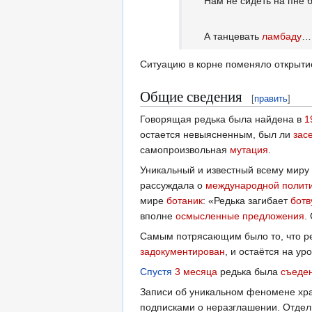
Нам не сидеть на пне 
А танцевать
ламбаду
…
Ситуацию в корне поменяло открыт
Общие сведения
[
править
]
Говорящая редька была найдена в
1
остается невыясненным, был ли
зас
самопроизвольная
мутация
.
Уникальный и известный всему миру
рассуждала о
международной полит
мире
ботаник
: «Редька загибает
ботв
вполне
осмысленные
предложения
.
Самым потрясающим было то, что р
задокументирован
, и остаётся на ур
Спустя
3
месяца
редька была
съеде
Записи об уникальном феномене хр
подписками о неразглашении. Отде