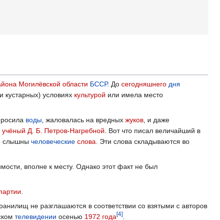
айона
Могилёвской области
БССР
. До
сегодняшнего
дня
и кустарных) условиях
культурой
или имела место
 просила
воды
, жаловалась на вредных
жуков
, и даже
й
учёный
Д. Б. Петров-Нагребной
. Вот что писал величайший в
но слышны
человеческие
слова
. Эти слова складываются во
димости, вполне к месту. Однако этот факт не был
партии
.
ранилищ не разглашаются в соответствии со взятыми с авторов
[
4
]
ском
телевидении
осенью
1972 года
.