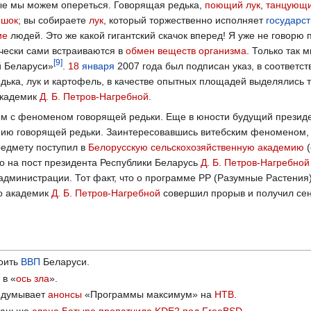
рые мы можем опереться. Говорящая редька,
поющий лук
,
танцующи
ешок
; вы собираете
лук
, который торжественно исполняет
государс
ие
людей. Это же какой гигантский скачок вперед! Я уже не говор
чески сами встраиваются в
обмен веществ
организма
. Только так
[
9
]
й Беларуси»
.
18
января
2007 года был подписан указ, в соответс
дька, лук и картофель, в качестве опытных площадей выделялись
академик
Д. Б. Петров-Нагребной
.
ком с феноменом говорящей редьки. Еще в юности будущий презид
нию говорящей редьки. Заинтересовавшись витебским феноменом, А
едмету поступил в
Белорусскую сельскохозяйственную академию
(
ко на пост президента Республики Беларусь
Д. Б. Петров-Нагребной
администрации. Тот факт, что о программе РР (Разумные Растени
то академик
Д. Б. Петров-Нагребной
совершил прорыв и получил сен
оить
ВВП
Беларуси.
 в «
ось зла
».
ридумывает
анонсы
«Программы максимум» на
НТВ
.
аньше
cлона Батыра
пропатчила KDE2 под FreeBSD
.