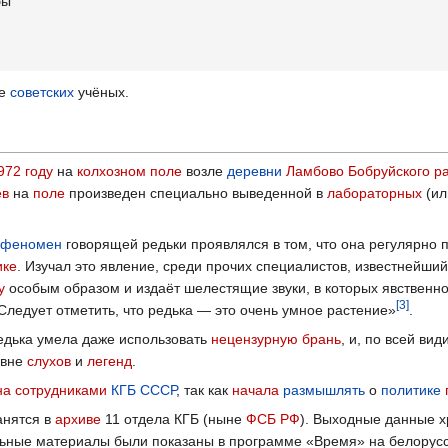
бы
ие
советских
учёных.
972 году
на
колхозном
поле
возле
деревни
Ламбово
Бобруйского р
ев
на
поле
произведен специально выведенной в
лабораторных
(ил
феномен
говорящей редьки проявлялся в том, что она регулярно
ике
. Изучал это явление, среди прочих специалистов, известнейши
у
особым образом и издаёт шелестящие звуки, в которых явствен
[
3
]
 Следует отметить, что редька — это очень умное растение»
.
едька умела даже использовать
нецензурную брань
, и, по всей ви
овне
слухов
и
легенд
.
на
сотрудниками
КГБ
СССР
, так как
начала
размышлять
о
политике
анятся в
архиве
11 отдела КГБ (ныне
ФСБ РФ
). Выходные данные х
льные материалы были показаны в программе «Время» на белорус