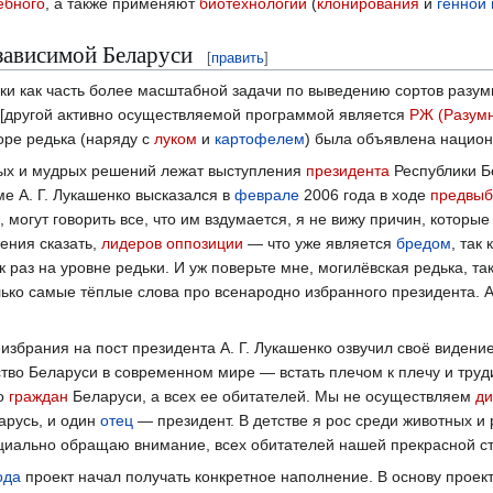
ебного
, а также применяют
биотехнологии
(
клонирования
и
генной
зависимой Беларуси
[
править
]
и как часть более масштабной задачи по выведению сортов разум
[другой активно осуществляемой программой является
РЖ (Разум
оре редька (наряду с
луком
и
картофелем
) была объявлена нацио
ных и мудрых решений лежат выступления
президента
Республики 
е А. Г. Лукашенко высказался в
феврале
2006 года в ходе
предвыб
, могут говорить все, что им вздумается, я не вижу причин, котор
ения сказать,
лидеров
оппозиции
— что уже является
бредом
, так
к раз на уровне редьки. И уж поверьте мне, могилёвская редька, та
лько самые тёплые слова про всенародно избранного президента. А
еизбрания на пост президента А. Г. Лукашенко озвучил своё виден
тво Беларуси в современном мире — встать плечом к плечу и труд
ко
граждан
Беларуси, а всех ее обитателей. Мы не осуществляем
ди
русь, и один
отец
— президент. В детстве я рос среди животных и
ециально обращаю внимание, всех обитателей нашей прекрасной с
ода
проект начал получать конкретное наполнение. В основу проек