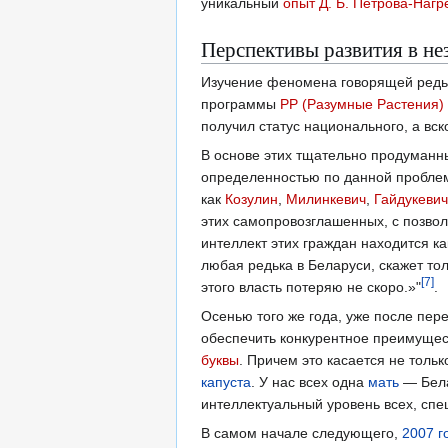
уникальный
опыт
Д. Б. Петрова-Нагр
Перспективы развития в не
Изучение феномена говорящей редьк
программы
РР (Разумные Растения)
получил статус национального, а вск
В основе этих тщательно продуман
определенностью по данной проблем
как
Козулин
,
Милинкевич
,
Гайдукевич
этих самопровозглашенных, с позвол
интеллект этих граждан находится ка
любая редька в Беларуси, скажет то
[
7
]
этого власть потеряю не скоро.»"
.
Осенью того же года, уже после пер
обеспечить конкурентное преимущес
буквы
. Причем это касается не толь
капуста
. У нас всех одна
мать
— Бела
интеллектуальный уровень всех, сп
В самом начале следующего,
2007 г