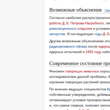
Возможные объяснения
[
пр
Согласно наиболее распространенн
работы
Д. Б. Петрова-Нагребного
, л
революционного
открытия
в условия
авторстве
. В последующие
годы
Д. Б
Другим возможным объяснением этог
радиоактивного облака
после
ядерны
ядерных испытаний в
1992 году
набл
Современное состояние пр
Феномен
говорящих животных
хорош
исследователем данной проблемы, б
изучении говорящих растений призна
По мнению ведущих специалистов
К
собственным утверждениям, добивши
оптимизирует условия произрастан
и, что самое главное, поможет окон