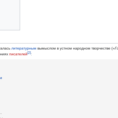
талась
литературным
вымыслом в устном народном творчестве («
Г
[
2
]
ениях
писателей
:
м
…